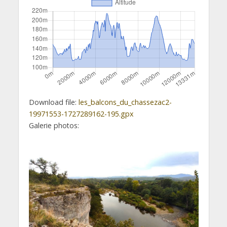
Download file:
les_balcons_du_chassezac2-
19971553-1727289162-195.gpx
Galerie photos: