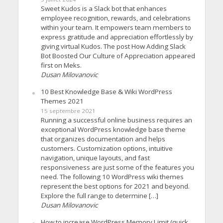
Sweet Kudos is a Slack bot that enhances
employee recognition, rewards, and celebrations
within your team. It empowers team members to
express gratitude and appreciation effortlessly by
giving virtual Kudos. The post How Adding Slack
Bot Boosted Our Culture of Appreciation appeared
first on Meks.
Dusan Milovanovic
10 Best Knowledge Base & Wiki WordPress
Themes 2021
15 septembre 2021
Running a successful online business requires an
exceptional WordPress knowledge base theme
that organizes documentation and helps
customers. Customization options, intuitive
navigation, unique layouts, and fast
responsiveness are just some of the features you
need. The following 10 WordPress wiki themes
represent the best options for 2021 and beyond.
Explore the full range to determine […]
Dusan Milovanovic
How to increase WordPress Memory Limit (quick