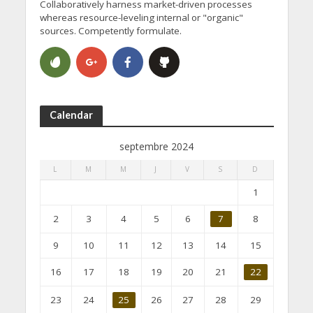
Collaboratively harness market-driven processes
whereas resource-leveling internal or "organic"
sources. Competently formulate.
Calendar
septembre 2024
L
M
M
J
V
S
D
1
2
3
4
5
6
7
8
9
10
11
12
13
14
15
16
17
18
19
20
21
22
23
24
25
26
27
28
29