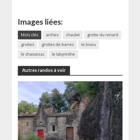
Images liées:
Mots clés
arches
chaulet
grotte du renard
grottes
grottes de barres
le bisou
le chassezac
le labyrinthe
Autres randos à voir