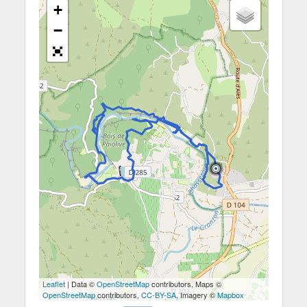
+
−
Leaflet
| Data ©
OpenStreetMap
contributors, Maps ©
OpenStreetMap
contributors,
CC-BY-SA
, Imagery ©
Mapbox