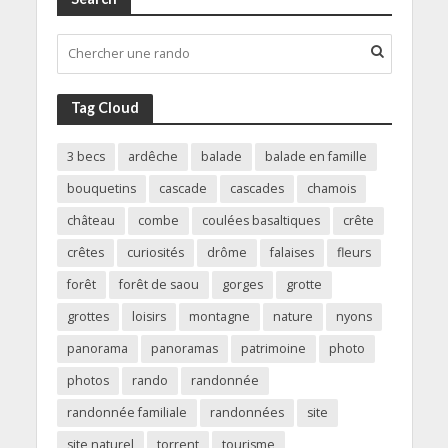
Tag Cloud
3 becs
ardêche
balade
balade en famille
bouquetins
cascade
cascades
chamois
château
combe
coulées basaltiques
crête
crêtes
curiosités
drôme
falaises
fleurs
forêt
forêt de saou
gorges
grotte
grottes
loisirs
montagne
nature
nyons
panorama
panoramas
patrimoine
photo
photos
rando
randonnée
randonnée familiale
randonnées
site
site naturel
torrent
tourisme