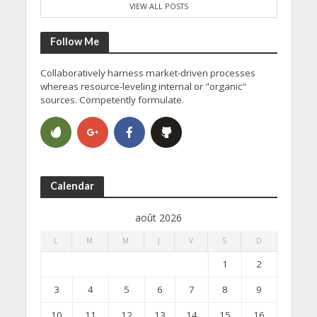
VIEW ALL POSTS
Follow Me
Collaboratively harness market-driven processes
whereas resource-leveling internal or "organic"
sources. Competently formulate.
Calendar
août 2026
L
M
M
J
V
S
D
1
2
3
4
5
6
7
8
9
10
11
12
13
14
15
16