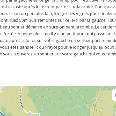
ortir par la gauche et longer le champ pour retrouver la rout
ont et juste après le torrent partez sur la droite. Continuez
cours d’eau un peu plus loin, longez des vignes pour finalem
 Continuez 50m puis remontez sur celle-ci par la gauche. 10
 beau sentier démarre en surplombant la combe. Le sentier 
e ferrée. A peine plus loin il y a un petit pont qui passe au 
Juste après celui-ci, sur votre gauche un sentier part rejoind
ous êtes dans le lit du Frayol pour le longer jusqu’au bout.
ée vous trouverez un sentier sur votre gauche qui vous ram
.