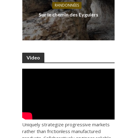
RANDONNÉES
s, ses
D
Sur le chemin des Eyguiers
Ca
Video
Uniquely strategize progressive markets
rather than frictionless manufactured
products. Collaboratively engineer reliable.