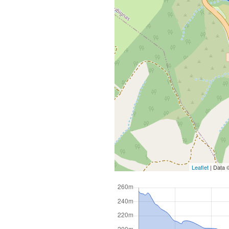
Leaflet
| Data