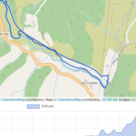
 ©
OpenStreetMap
contributors, Maps ©
OpenStreetMap
contributors,
CC-BY-SA
, Imagery ©