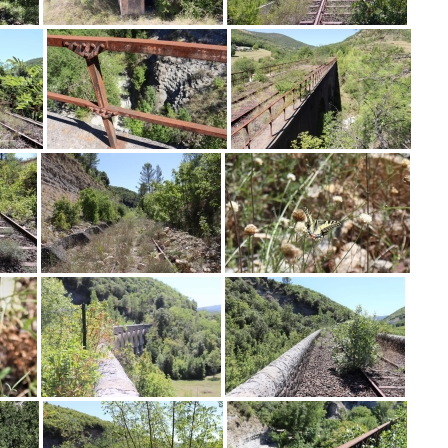
RANDONNÉES
ANDONNÉES
Bollène, ses lacs et ses carrière
Luzet
anciennes usines