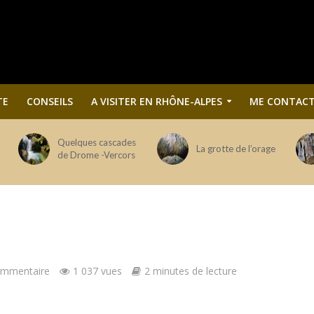
TE
CONSEILS
A VISITER EN RHÔNE-ALPES
ME CONTACT
Quelques cascades
La grotte de l’orage
de Drome -Vercors
ommentaire
1 037 vues
2 minutes de lecture