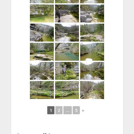
1
2
...
5
►