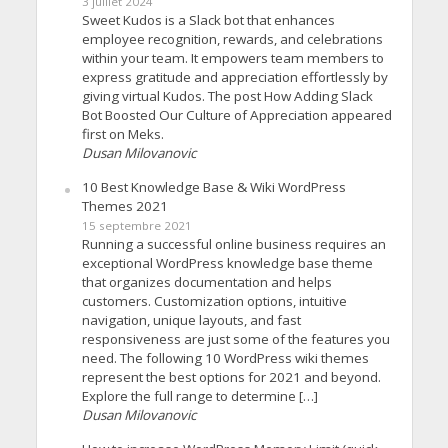
3 juillet 2024
Sweet Kudos is a Slack bot that enhances
employee recognition, rewards, and celebrations
within your team. It empowers team members to
express gratitude and appreciation effortlessly by
giving virtual Kudos. The post How Adding Slack
Bot Boosted Our Culture of Appreciation appeared
first on Meks.
Dusan Milovanovic
10 Best Knowledge Base & Wiki WordPress
Themes 2021
15 septembre 2021
Running a successful online business requires an
exceptional WordPress knowledge base theme
that organizes documentation and helps
customers. Customization options, intuitive
navigation, unique layouts, and fast
responsiveness are just some of the features you
need. The following 10 WordPress wiki themes
represent the best options for 2021 and beyond.
Explore the full range to determine […]
Dusan Milovanovic