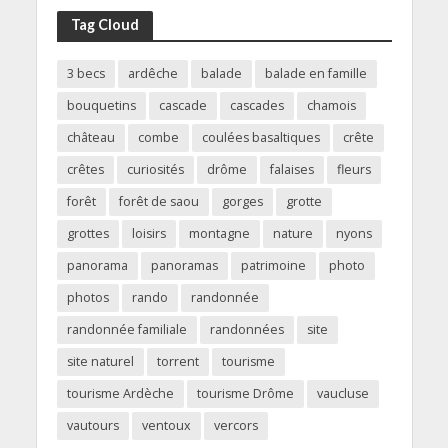
Tag Cloud
3 becs
ardêche
balade
balade en famille
bouquetins
cascade
cascades
chamois
château
combe
coulées basaltiques
crête
crêtes
curiosités
drôme
falaises
fleurs
forêt
forêt de saou
gorges
grotte
grottes
loisirs
montagne
nature
nyons
panorama
panoramas
patrimoine
photo
photos
rando
randonnée
randonnée familiale
randonnées
site
site naturel
torrent
tourisme
tourisme Ardèche
tourisme Drôme
vaucluse
vautours
ventoux
vercors