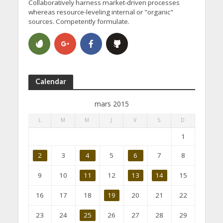
Collaboratively harness market-driven processes
whereas resource-leveling internal or "organic"
sources. Competently formulate.
Calendar
mars 2015
L
M
M
J
V
S
D
1
2
3
4
5
6
7
8
9
10
11
12
13
14
15
16
17
18
19
20
21
22
23
24
25
26
27
28
29