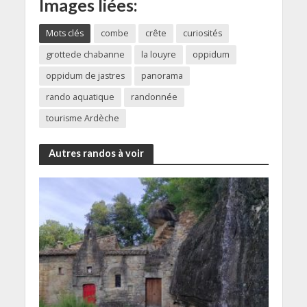
Images liées:
Mots clés
combe
crête
curiosités
grottede chabanne
la louyre
oppidum
oppidum de jastres
panorama
rando aquatique
randonnée
tourisme Ardèche
Autres randos à voir