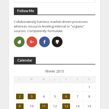
Follow Me
Collaboratively harness market-driven processes
whereas resource-leveling internal or "organic"
sources. Competently formulate.
Calendar
février 2015
L
M
M
J
V
S
D
1
2
3
4
5
6
7
8
9
10
11
12
13
14
15