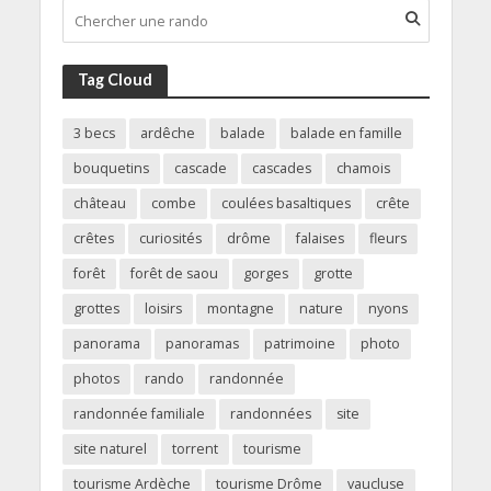
Tag Cloud
3 becs
ardêche
balade
balade en famille
bouquetins
cascade
cascades
chamois
château
combe
coulées basaltiques
crête
crêtes
curiosités
drôme
falaises
fleurs
forêt
forêt de saou
gorges
grotte
grottes
loisirs
montagne
nature
nyons
panorama
panoramas
patrimoine
photo
photos
rando
randonnée
randonnée familiale
randonnées
site
site naturel
torrent
tourisme
tourisme Ardèche
tourisme Drôme
vaucluse