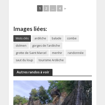
1
2
...
4
►
Images liées:
Mots clés
ardêche
balade
combe
dolmen
gorges de l'ardèche
grotte de Saint Marcel
menhir
randonnée
saut du loup
tourisme Ardèche
Autres randos à voir