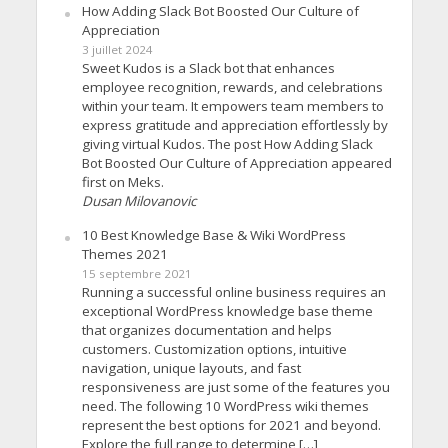
How Adding Slack Bot Boosted Our Culture of
Appreciation
3 juillet 2024
Sweet Kudos is a Slack bot that enhances
employee recognition, rewards, and celebrations
within your team. It empowers team members to
express gratitude and appreciation effortlessly by
giving virtual Kudos. The post How Adding Slack
Bot Boosted Our Culture of Appreciation appeared
first on Meks.
Dusan Milovanovic
10 Best Knowledge Base & Wiki WordPress
Themes 2021
15 septembre 2021
Running a successful online business requires an
exceptional WordPress knowledge base theme
that organizes documentation and helps
customers. Customization options, intuitive
navigation, unique layouts, and fast
responsiveness are just some of the features you
need. The following 10 WordPress wiki themes
represent the best options for 2021 and beyond.
Explore the full range to determine […]