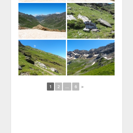
1
2
...
6
►