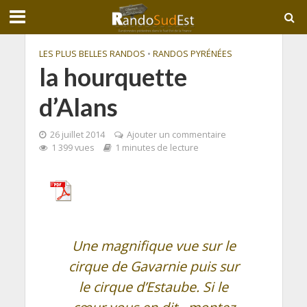
LES PLUS BELLES RANDOS
•
RANDOS PYRÉNÉES
la hourquette
d’Alans
26 juillet 2014
Ajouter un commentaire
1 399 vues
1 minutes de lecture
Une magnifique vue sur le
cirque de Gavarnie puis sur
le cirque d’Estaube. Si le