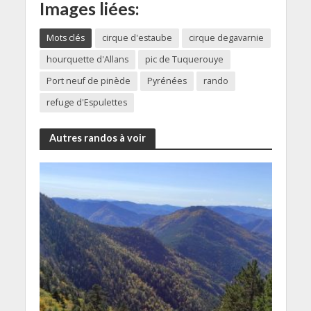
Images liées:
Mots clés
cirque d'estaube
cirque degavarnie
hourquette d'Allans
pic de Tuquerouye
Port neuf de pinède
Pyrénées
rando
refuge d'Espulettes
Autres randos à voir