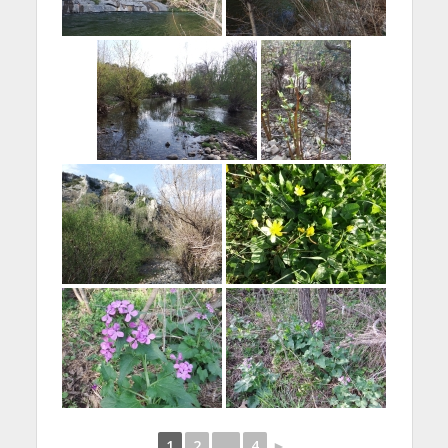
1
2
...
4
►