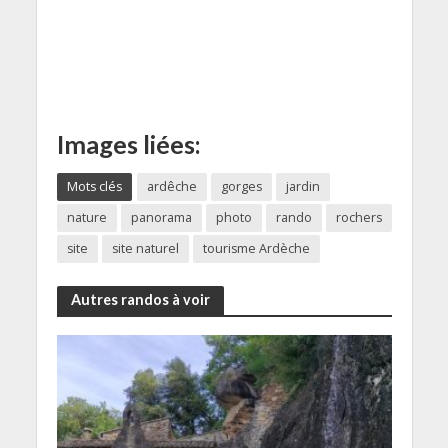
Images liées:
Mots clés
ardêche
gorges
jardin
nature
panorama
photo
rando
rochers
site
site naturel
tourisme Ardèche
Autres randos à voir