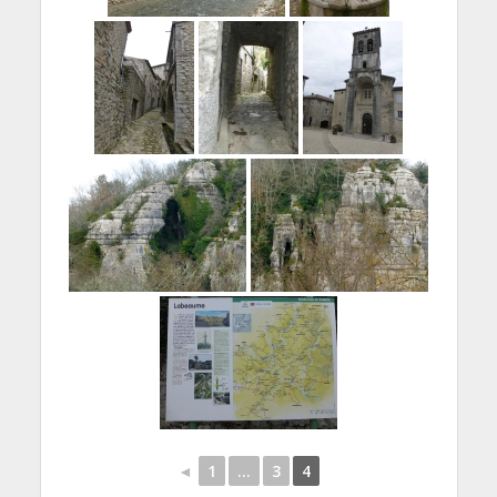
◄
1
...
3
4