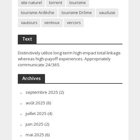
site naturel
torrent
tourisme
tourisme Ardèche
tourisme Drôme
vaucluse
vautours
ventoux
vercors
Text
Distinctively utilize long-term high-impact total linkage
whereas high-payoff experiences. Appropriately
communicate 24/365.
Archives
septembre 2025
(2)
août 2025
(6)
juillet 2025
(4)
juin 2025
(2)
mai 2025
(6)