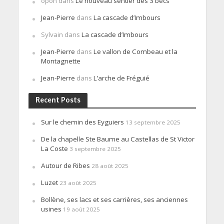
opon
dans
Le nouveau sentier des 3 becs
Jean-Pierre
dans
La cascade d’Imbours
Sylvain
dans
La cascade d’Imbours
Jean-Pierre
dans
Le vallon de Combeau et la
Montagnette
Jean-Pierre
dans
L’arche de Fréguié
Recent Posts
Sur le chemin des Eyguiers
13 septembre 2025
De la chapelle Ste Baume au Castellas de St Victor
La Coste
3 septembre 2025
Autour de Ribes
28 août 2025
Luzet
23 août 2025
Bollène, ses lacs et ses carrières, ses anciennes
usines
19 août 2025