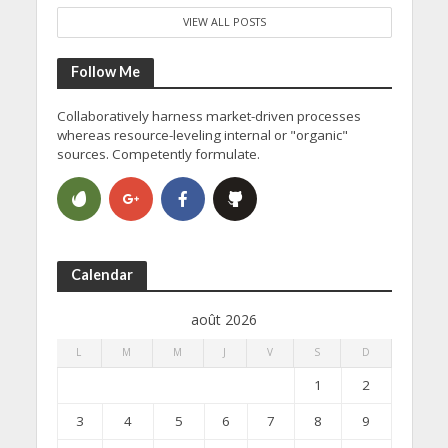
VIEW ALL POSTS
Follow Me
Collaboratively harness market-driven processes
whereas resource-leveling internal or "organic"
sources. Competently formulate.
Calendar
août 2026
L
M
M
J
V
S
D
1
2
3
4
5
6
7
8
9