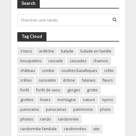
Search
Tag Cloud
3 becs
ardêche
balade
balade en famille
bouquetins
cascade
cascades
chamois
château
combe
coulées basaltiques
crête
crêtes
curiosités
drôme
falaises
fleurs
forêt
forêt de saou
gorges
grotte
grottes
loisirs
montagne
nature
nyons
panorama
panoramas
patrimoine
photo
photos
rando
randonnée
randonnée familiale
randonnées
site