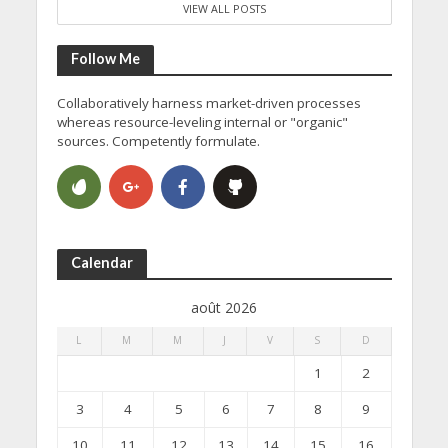
VIEW ALL POSTS
Follow Me
Collaboratively harness market-driven processes
whereas resource-leveling internal or "organic"
sources. Competently formulate.
Calendar
août 2026
L
M
M
J
V
S
D
1
2
3
4
5
6
7
8
9
10
11
12
13
14
15
16