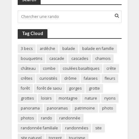
Tag Cloud
3 becs
ardêche
balade
balade en famille
bouquetins
cascade
cascades
chamois
château
combe
coulées basaltiques
crête
crêtes
curiosités
drôme
falaises
fleurs
forêt
forêt de saou
gorges
grotte
grottes
loisirs
montagne
nature
nyons
panorama
panoramas
patrimoine
photo
photos
rando
randonnée
randonnée familiale
randonnées
site
site naturel
torrent
tourisme