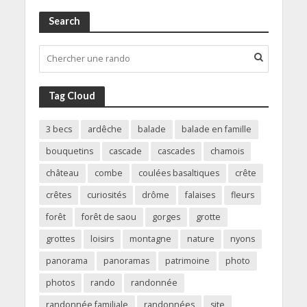
Search
Tag Cloud
3 becs
ardêche
balade
balade en famille
bouquetins
cascade
cascades
chamois
château
combe
coulées basaltiques
crête
crêtes
curiosités
drôme
falaises
fleurs
forêt
forêt de saou
gorges
grotte
grottes
loisirs
montagne
nature
nyons
panorama
panoramas
patrimoine
photo
photos
rando
randonnée
randonnée familiale
randonnées
site