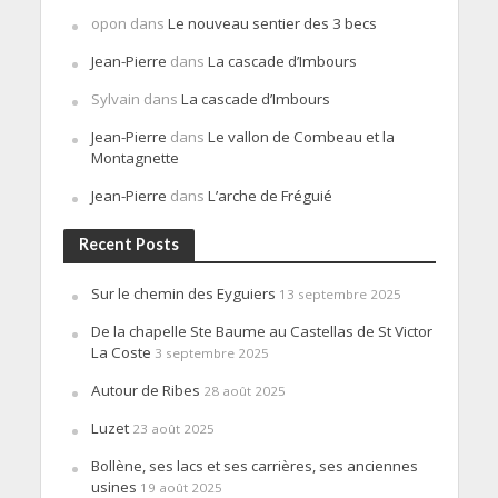
opon
dans
Le nouveau sentier des 3 becs
Jean-Pierre
dans
La cascade d’Imbours
Sylvain
dans
La cascade d’Imbours
Jean-Pierre
dans
Le vallon de Combeau et la
Montagnette
Jean-Pierre
dans
L’arche de Fréguié
Recent Posts
Sur le chemin des Eyguiers
13 septembre 2025
De la chapelle Ste Baume au Castellas de St Victor
La Coste
3 septembre 2025
Autour de Ribes
28 août 2025
Luzet
23 août 2025
Bollène, ses lacs et ses carrières, ses anciennes
usines
19 août 2025