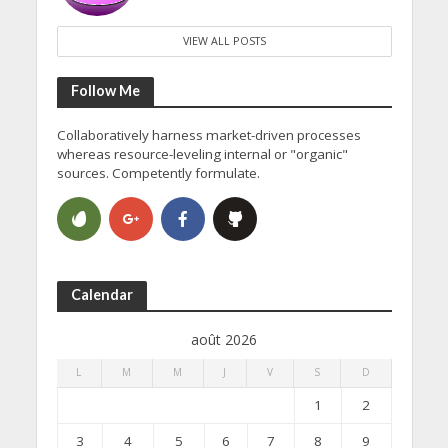
VIEW ALL POSTS
Follow Me
Collaboratively harness market-driven processes
whereas resource-leveling internal or "organic"
sources. Competently formulate.
Calendar
août 2026
L
M
M
J
V
S
D
1
2
3
4
5
6
7
8
9