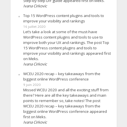
Step-by-step DIY guide appeared first on Meks.
Ivana Cirkovic
Top 15 WordPress content plugins and tools to
improve your visibility and rankings
16 juillet 2020
Let’s take a look at some of the must-have
WordPress content plugins and tools to use to
improve both your UX and rankings. The post Top
15 WordPress content plugins and tools to
improve your visibility and rankings appeared first
on Meks.
Ivana Cirkovic
WCEU 2020 recap – key takeaways from the
biggest online WordPress conference
9 juin 2020
Missed WCEU 2020 and all the exciting stuff from
there? Here are all the key takeaways and main
points to remember so, take notes! The post
WCEU 2020 recap – key takeaways from the
biggest online WordPress conference appeared
first on Meks.
Ivana Cirkovic