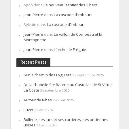
opon
dans
Le nouveau sentier des 3 becs
Jean-Pierre
dans
La cascade d’Imbours
Sylvain
dans
La cascade d’Imbours
Jean-Pierre
dans
Le vallon de Combeau et la
Montagnette
Jean-Pierre
dans
L’arche de Fréguié
Recent Posts
Sur le chemin des Eyguiers
13 septembre 2025
De la chapelle Ste Baume au Castellas de St Victor
La Coste
3 septembre 2025
Autour de Ribes
28 août 2025
Luzet
23 août 2025
Bollène, ses lacs et ses carrières, ses anciennes
usines
19 août 2025