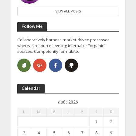
VIEW ALL POSTS
Follow Me
Collaboratively harness market-driven processes
whereas resource-leveling internal or "organic"
sources. Competently formulate.
Calendar
août 2026
L
M
M
J
V
S
D
1
2
3
4
5
6
7
8
9