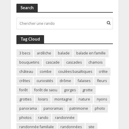
Search
Tag Cloud
3 becs
ardêche
balade
balade en famille
bouquetins
cascade
cascades
chamois
château
combe
coulées basaltiques
crête
crêtes
curiosités
drôme
falaises
fleurs
forêt
forêt de saou
gorges
grotte
grottes
loisirs
montagne
nature
nyons
panorama
panoramas
patrimoine
photo
photos
rando
randonnée
randonnée familiale
randonnées
site