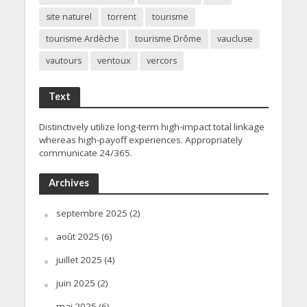
site naturel
torrent
tourisme
tourisme Ardèche
tourisme Drôme
vaucluse
vautours
ventoux
vercors
Text
Distinctively utilize long-term high-impact total linkage
whereas high-payoff experiences. Appropriately
communicate 24/365.
Archives
septembre 2025
(2)
août 2025
(6)
juillet 2025
(4)
juin 2025
(2)
mai 2025
(6)