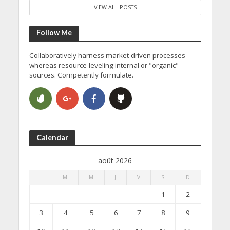
VIEW ALL POSTS
Follow Me
Collaboratively harness market-driven processes
whereas resource-leveling internal or "organic"
sources. Competently formulate.
Calendar
août 2026
L
M
M
J
V
S
D
1
2
3
4
5
6
7
8
9