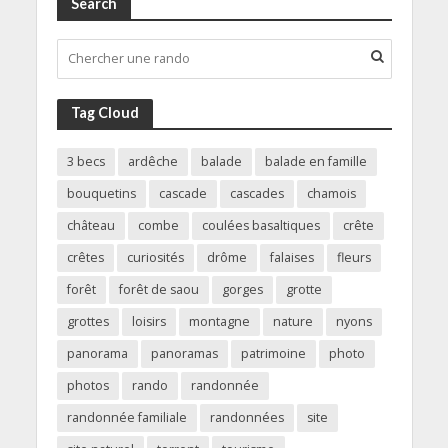
Search
Tag Cloud
3 becs
ardêche
balade
balade en famille
bouquetins
cascade
cascades
chamois
château
combe
coulées basaltiques
crête
crêtes
curiosités
drôme
falaises
fleurs
forêt
forêt de saou
gorges
grotte
grottes
loisirs
montagne
nature
nyons
panorama
panoramas
patrimoine
photo
photos
rando
randonnée
randonnée familiale
randonnées
site