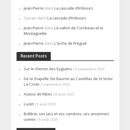
Jean-Pierre
dans
La cascade d’Imbours
Sylvain
dans
La cascade d’Imbours
Jean-Pierre
dans
Le vallon de Combeau et la
Montagnette
Jean-Pierre
dans
L’arche de Fréguié
Recent Posts
Sur le chemin des Eyguiers
13 septembre 2025
De la chapelle Ste Baume au Castellas de St Victor
La Coste
3 septembre 2025
Autour de Ribes
28 août 2025
Luzet
23 août 2025
Bollène, ses lacs et ses carrières, ses anciennes
usines
19 août 2025