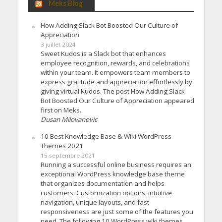
Meks Blog
How Adding Slack Bot Boosted Our Culture of
Appreciation
3 juillet 2024
Sweet Kudos is a Slack bot that enhances
employee recognition, rewards, and celebrations
within your team. It empowers team members to
express gratitude and appreciation effortlessly by
giving virtual Kudos. The post How Adding Slack
Bot Boosted Our Culture of Appreciation appeared
first on Meks.
Dusan Milovanovic
10 Best Knowledge Base & Wiki WordPress
Themes 2021
15 septembre 2021
Running a successful online business requires an
exceptional WordPress knowledge base theme
that organizes documentation and helps
customers. Customization options, intuitive
navigation, unique layouts, and fast
responsiveness are just some of the features you
need. The following 10 WordPress wiki themes