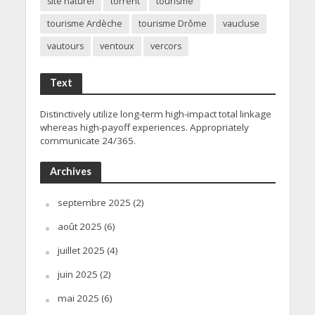
site naturel
torrent
tourisme
tourisme Ardèche
tourisme Drôme
vaucluse
vautours
ventoux
vercors
Text
Distinctively utilize long-term high-impact total linkage
whereas high-payoff experiences. Appropriately
communicate 24/365.
Archives
septembre 2025
(2)
août 2025
(6)
juillet 2025
(4)
juin 2025
(2)
mai 2025
(6)