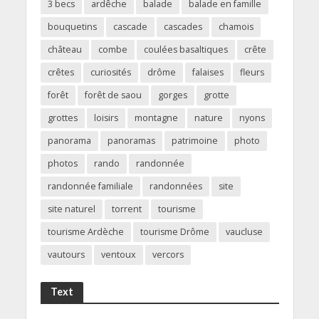
3 becs
ardêche
balade
balade en famille
bouquetins
cascade
cascades
chamois
château
combe
coulées basaltiques
crête
crêtes
curiosités
drôme
falaises
fleurs
forêt
forêt de saou
gorges
grotte
grottes
loisirs
montagne
nature
nyons
panorama
panoramas
patrimoine
photo
photos
rando
randonnée
randonnée familiale
randonnées
site
site naturel
torrent
tourisme
tourisme Ardèche
tourisme Drôme
vaucluse
vautours
ventoux
vercors
Text