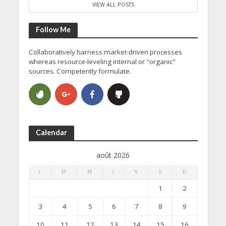
VIEW ALL POSTS
Follow Me
Collaboratively harness market-driven processes
whereas resource-leveling internal or "organic"
sources. Competently formulate.
Calendar
août 2026
L
M
M
J
V
S
D
1
2
3
4
5
6
7
8
9
10
11
12
13
14
15
16