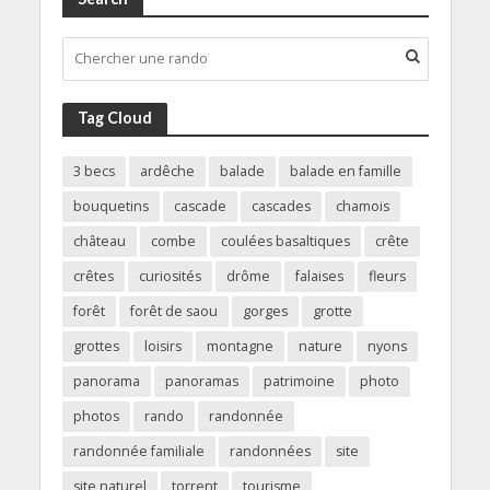
Tag Cloud
3 becs
ardêche
balade
balade en famille
bouquetins
cascade
cascades
chamois
château
combe
coulées basaltiques
crête
crêtes
curiosités
drôme
falaises
fleurs
forêt
forêt de saou
gorges
grotte
grottes
loisirs
montagne
nature
nyons
panorama
panoramas
patrimoine
photo
photos
rando
randonnée
randonnée familiale
randonnées
site
site naturel
torrent
tourisme