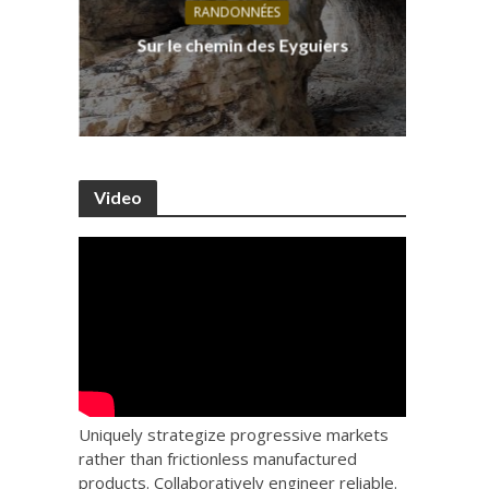
RANDONNÉES
s, ses
D
Sur le chemin des Eyguiers
Ca
Video
Uniquely strategize progressive markets
rather than frictionless manufactured
products. Collaboratively engineer reliable.