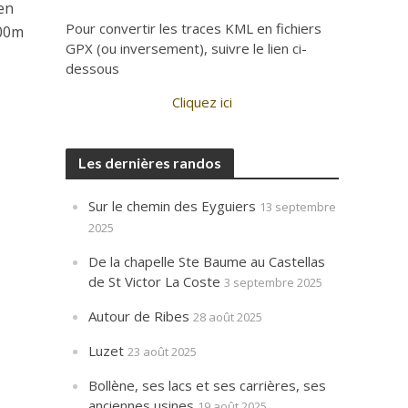
ien
Pour convertir les traces KML en fichiers
100m
GPX (ou inversement), suivre le lien ci-
dessous
Cliquez ici
Les dernières randos
Sur le chemin des Eyguiers
13 septembre
2025
De la chapelle Ste Baume au Castellas
de St Victor La Coste
3 septembre 2025
Autour de Ribes
28 août 2025
Luzet
23 août 2025
Bollène, ses lacs et ses carrières, ses
anciennes usines
19 août 2025