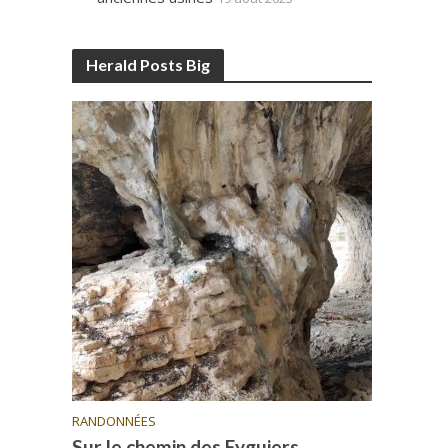
Herald Posts Big
RANDONNÉES
Sur le chemin des Eyguiers