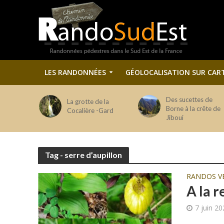
LES RANDONNÉES
GÉOLOCALISATION SUR CAR
Des sucettes de
La grotte de la
Borne à la crête de
Cocalière -Gard
Jiboui
Tag - serre d’aupillon
RANDOS V
A la 
7 juin 2