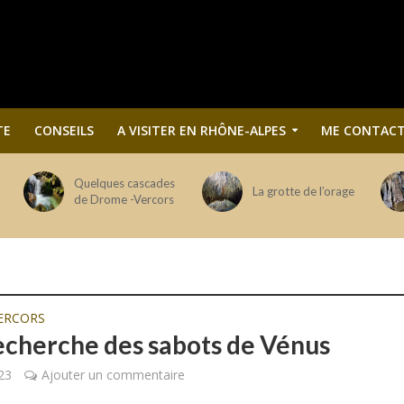
TE
CONSEILS
A VISITER EN RHÔNE-ALPES
ME CONTACT
Quelques cascades
La grotte de l’orage
de Drome -Vercors
ERCORS
recherche des sabots de Vénus
023
Ajouter un commentaire