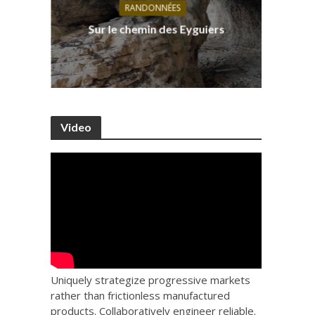
RANDONNÉES
s, ses
D
Sur le chemin des Eyguiers
Ca
Video
Uniquely strategize progressive markets
rather than frictionless manufactured
products. Collaboratively engineer reliable.