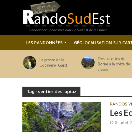
LES RANDONNÉES
GÉOLOCALISATION SUR CAR
Des sucettes de
La grotte de la
Borne à la crête de
Cocalière -Gard
Jiboui
Tag - sentier des lapiaz
RANDOS V
Les E
8 juillet