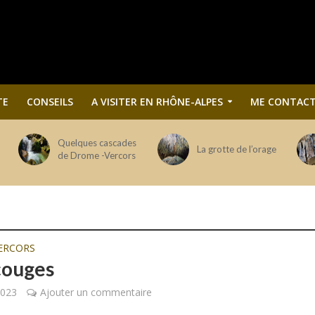
TE
CONSEILS
A VISITER EN RHÔNE-ALPES
ME CONTACT
Quelques cascades
La grotte de l’orage
de Drome -Vercors
ERCORS
couges
 2023
Ajouter un commentaire