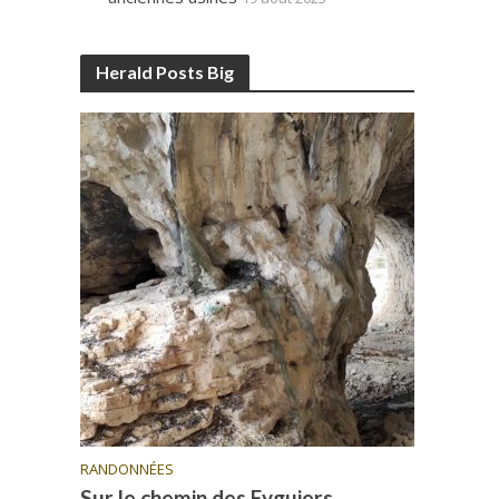
Herald Posts Big
RANDONNÉES
Sur le chemin des Eyguiers