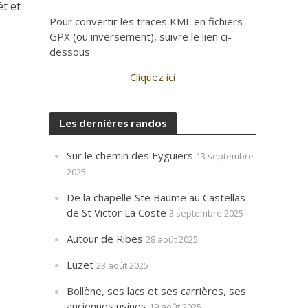
êt et
Pour convertir les traces KML en fichiers
GPX (ou inversement), suivre le lien ci-
dessous
Cliquez ici
Les dernières randos
Sur le chemin des Eyguiers
13 septembre
2025
De la chapelle Ste Baume au Castellas
de St Victor La Coste
3 septembre 2025
Autour de Ribes
28 août 2025
Luzet
23 août 2025
Bollène, ses lacs et ses carrières, ses
anciennes usines
19 août 2025