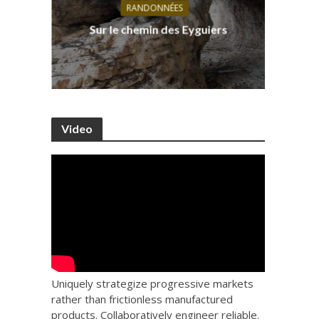
RANDONNÉES
s, ses
D
Sur le chemin des Eyguiers
Ca
Video
Uniquely strategize progressive markets
rather than frictionless manufactured
products. Collaboratively engineer reliable.