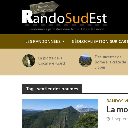
LES RANDONNÉES
GÉOLOCALISATION SUR CAR
Des sucettes de
La grotte de la
Borne à la crête de
Cocalière -Gard
Jiboui
Tag - sentier des baumes
RANDOS V
La mon
1 septe