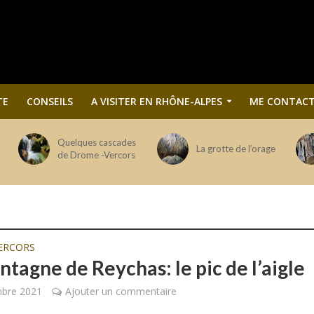
TE
CONSEILS
A VISITER EN RHÔNE-ALPES
ME CONTACT
Quelques cascades
La grotte de l’orage
de Drome -Vercors
ERCORS
tagne de Reychas: le pic de l’aigle
mbre 2021
Ajouter un commentaire