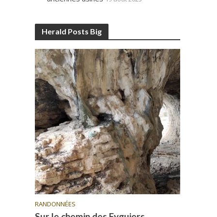
Herald Posts Big
RANDONNÉES
Sur le chemin des Eyguiers