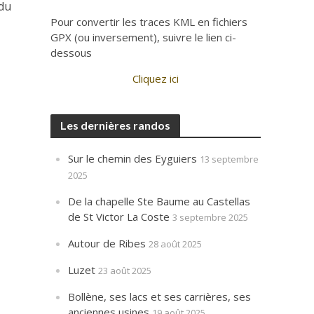
 du
Pour convertir les traces KML en fichiers
GPX (ou inversement), suivre le lien ci-
dessous
Cliquez ici
Les dernières randos
Sur le chemin des Eyguiers
13 septembre
2025
De la chapelle Ste Baume au Castellas
de St Victor La Coste
3 septembre 2025
Autour de Ribes
28 août 2025
Luzet
23 août 2025
Bollène, ses lacs et ses carrières, ses
anciennes usines
19 août 2025