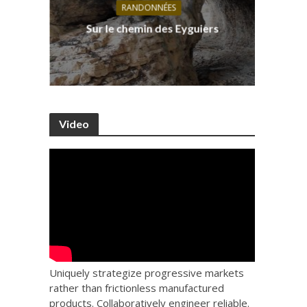
RANDONNÉES
s, ses
D
Sur le chemin des Eyguiers
Ca
Video
Uniquely strategize progressive markets
rather than frictionless manufactured
products. Collaboratively engineer reliable.