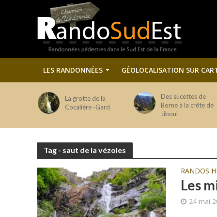
LES RANDONNÉES
GÉOLOCALISATION SUR CAR
Des sucettes de
La grotte de la
Borne à la crête de
Cocalière -Gard
Jiboui
Tag - saut de la vézoles
RANDOS H
Les m
24 mai 