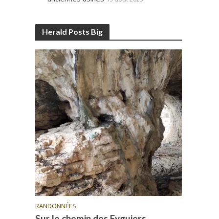
Herald Posts Big
RANDONNÉES
Sur le chemin des Eyguiers