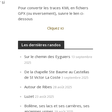
 si
Pour convertir les traces KML en fichiers
GPX (ou inversement), suivre le lien ci-
dessous
Cliquez ici
Les dernières randos
Sur le chemin des Eyguiers
13 septembre
2025
De la chapelle Ste Baume au Castellas
de St Victor La Coste
3 septembre 2025
Autour de Ribes
28 août 2025
Luzet
23 août 2025
Bollène, ses lacs et ses carrières, ses
anciennes usines
19 août 2025