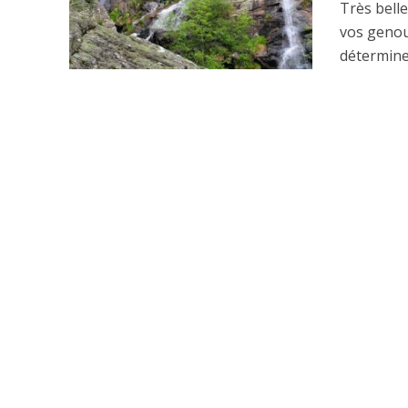
Très belle
vos genou
déterminer