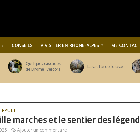
TE
CONSEILS
A VISITER EN RHÔNE-ALPES
ME CONTACT
Quelques cascades
La grotte de l’orage
de Drome -Vercors
ÉRAULT
ille marches et le sentier des légen
2025
Ajouter un commentaire