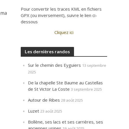
Pour convertir les traces KML en fichiers
rama
GPX (ou inversement), suivre le lien ci-
dessous
Cliquez ici
Les dernières randos
Sur le chemin des Eyguiers
13 septembre
2025
De la chapelle Ste Baume au Castellas
de St Victor La Coste
3 septembre 2025
Autour de Ribes
28 août 2025
Luzet
23 août 2025
Bollène, ses lacs et ses carrières, ses
anciennes usines
19 août 2025