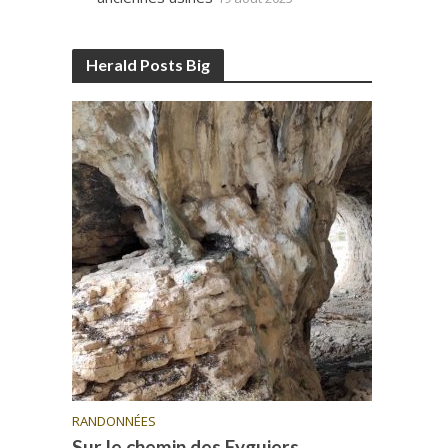
Herald Posts Big
RANDONNÉES
Sur le chemin des Eyguiers