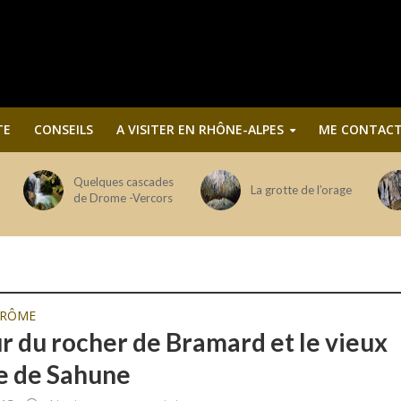
TE
CONSEILS
A VISITER EN RHÔNE-ALPES
ME CONTACT
Quelques cascades
La grotte de l’orage
de Drome -Vercors
DRÔME
ur du rocher de Bramard et le vieux
ge de Sahune