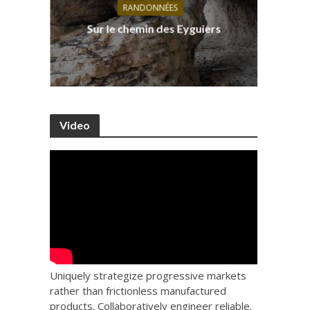
RANDONNÉES
s, ses
D
Sur le chemin des Eyguiers
Ca
Video
Uniquely strategize progressive markets
rather than frictionless manufactured
products. Collaboratively engineer reliable.