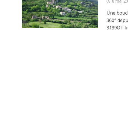
8 mai 2
Une boucl
360° depu
3139OT Im