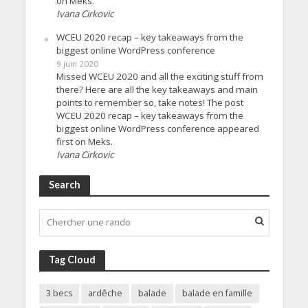
on Meks.
Ivana Cirkovic
WCEU 2020 recap – key takeaways from the
biggest online WordPress conference
9 juin 2020
Missed WCEU 2020 and all the exciting stuff from
there? Here are all the key takeaways and main
points to remember so, take notes! The post
WCEU 2020 recap – key takeaways from the
biggest online WordPress conference appeared
first on Meks.
Ivana Cirkovic
Search
Tag Cloud
3 becs
ardêche
balade
balade en famille