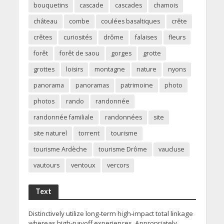
bouquetins
cascade
cascades
chamois
château
combe
coulées basaltiques
crête
crêtes
curiosités
drôme
falaises
fleurs
forêt
forêt de saou
gorges
grotte
grottes
loisirs
montagne
nature
nyons
panorama
panoramas
patrimoine
photo
photos
rando
randonnée
randonnée familiale
randonnées
site
site naturel
torrent
tourisme
tourisme Ardèche
tourisme Drôme
vaucluse
vautours
ventoux
vercors
Text
Distinctively utilize long-term high-impact total linkage
whereas high-payoff experiences. Appropriately