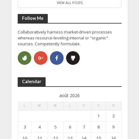
VIEW ALL POSTS
Follow Me
Collaboratively harness market-driven processes
whereas resource-leveling internal or "organic"
sources. Competently formulate.
Calendar
août 2026
L
M
M
J
V
S
D
1
2
3
4
5
6
7
8
9
10
11
12
13
14
15
16