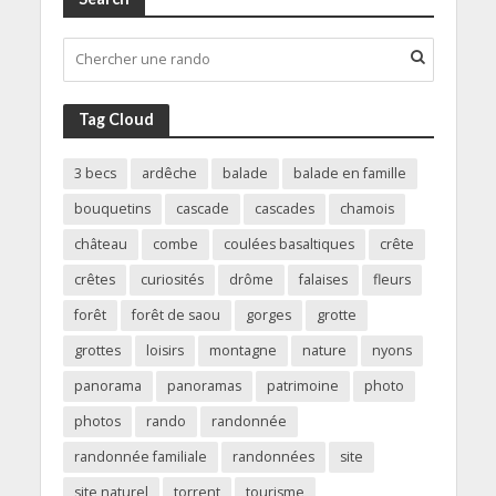
Tag Cloud
3 becs
ardêche
balade
balade en famille
bouquetins
cascade
cascades
chamois
château
combe
coulées basaltiques
crête
crêtes
curiosités
drôme
falaises
fleurs
forêt
forêt de saou
gorges
grotte
grottes
loisirs
montagne
nature
nyons
panorama
panoramas
patrimoine
photo
photos
rando
randonnée
randonnée familiale
randonnées
site
site naturel
torrent
tourisme