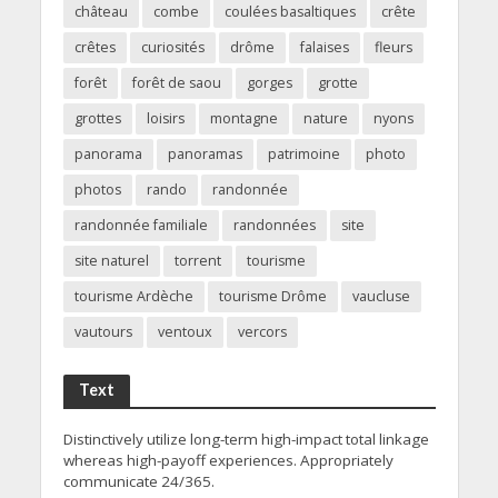
château
combe
coulées basaltiques
crête
crêtes
curiosités
drôme
falaises
fleurs
forêt
forêt de saou
gorges
grotte
grottes
loisirs
montagne
nature
nyons
panorama
panoramas
patrimoine
photo
photos
rando
randonnée
randonnée familiale
randonnées
site
site naturel
torrent
tourisme
tourisme Ardèche
tourisme Drôme
vaucluse
vautours
ventoux
vercors
Text
Distinctively utilize long-term high-impact total linkage
whereas high-payoff experiences. Appropriately
communicate 24/365.