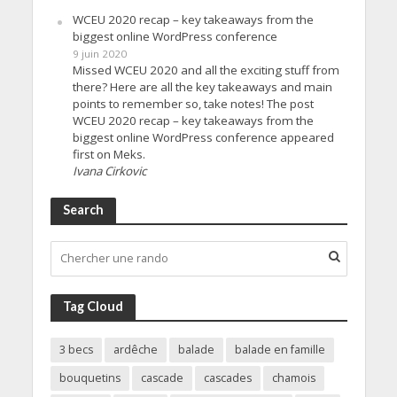
WCEU 2020 recap – key takeaways from the
biggest online WordPress conference
9 juin 2020
Missed WCEU 2020 and all the exciting stuff from
there? Here are all the key takeaways and main
points to remember so, take notes! The post
WCEU 2020 recap – key takeaways from the
biggest online WordPress conference appeared
first on Meks.
Ivana Cirkovic
Search
Tag Cloud
3 becs
ardêche
balade
balade en famille
bouquetins
cascade
cascades
chamois