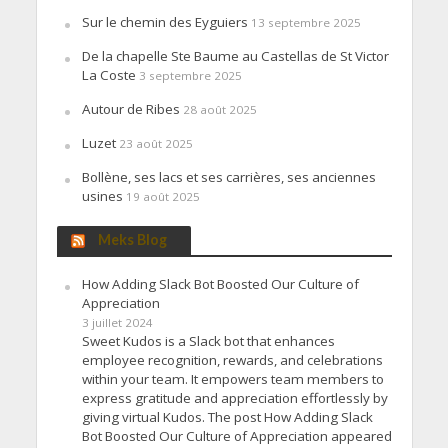
Sur le chemin des Eyguiers
13 septembre 2025
De la chapelle Ste Baume au Castellas de St Victor
La Coste
3 septembre 2025
Autour de Ribes
28 août 2025
Luzet
23 août 2025
Bollène, ses lacs et ses carrières, ses anciennes
usines
19 août 2025
Meks Blog
How Adding Slack Bot Boosted Our Culture of
Appreciation
3 juillet 2024
Sweet Kudos is a Slack bot that enhances
employee recognition, rewards, and celebrations
within your team. It empowers team members to
express gratitude and appreciation effortlessly by
giving virtual Kudos. The post How Adding Slack
Bot Boosted Our Culture of Appreciation appeared