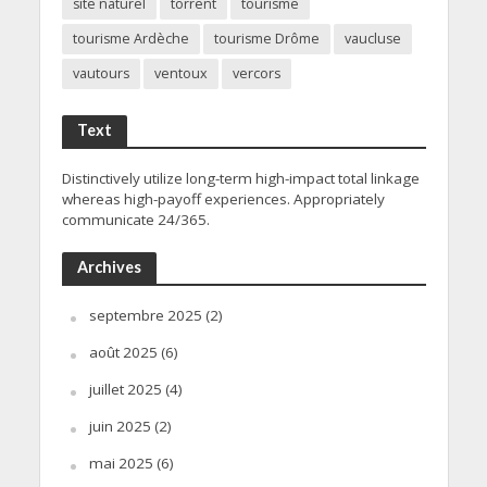
site naturel
torrent
tourisme
tourisme Ardèche
tourisme Drôme
vaucluse
vautours
ventoux
vercors
Text
Distinctively utilize long-term high-impact total linkage
whereas high-payoff experiences. Appropriately
communicate 24/365.
Archives
septembre 2025
(2)
août 2025
(6)
juillet 2025
(4)
juin 2025
(2)
mai 2025
(6)