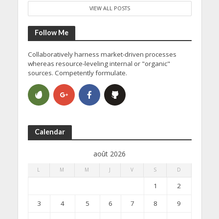
VIEW ALL POSTS
Follow Me
Collaboratively harness market-driven processes
whereas resource-leveling internal or "organic"
sources. Competently formulate.
Calendar
août 2026
L
M
M
J
V
S
D
1
2
3
4
5
6
7
8
9