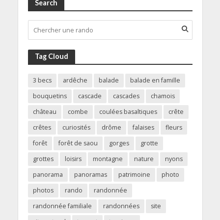
Search
Tag Cloud
3 becs
ardêche
balade
balade en famille
bouquetins
cascade
cascades
chamois
château
combe
coulées basaltiques
crête
crêtes
curiosités
drôme
falaises
fleurs
forêt
forêt de saou
gorges
grotte
grottes
loisirs
montagne
nature
nyons
panorama
panoramas
patrimoine
photo
photos
rando
randonnée
randonnée familiale
randonnées
site