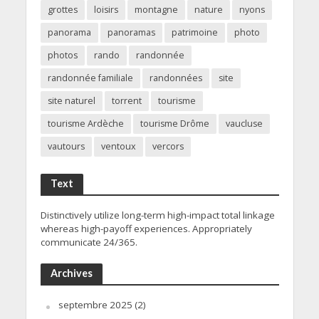
grottes
loisirs
montagne
nature
nyons
panorama
panoramas
patrimoine
photo
photos
rando
randonnée
randonnée familiale
randonnées
site
site naturel
torrent
tourisme
tourisme Ardèche
tourisme Drôme
vaucluse
vautours
ventoux
vercors
Text
Distinctively utilize long-term high-impact total linkage
whereas high-payoff experiences. Appropriately
communicate 24/365.
Archives
septembre 2025
(2)