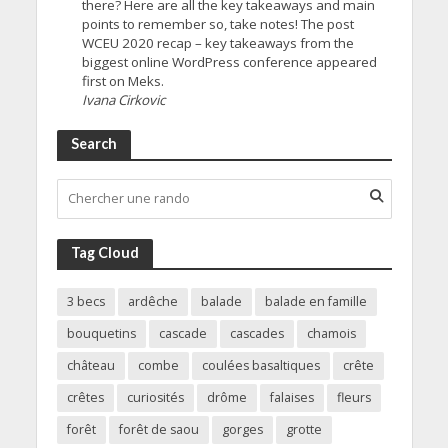
there? Here are all the key takeaways and main
points to remember so, take notes! The post
WCEU 2020 recap – key takeaways from the
biggest online WordPress conference appeared
first on Meks.
Ivana Cirkovic
Search
Tag Cloud
3 becs
ardêche
balade
balade en famille
bouquetins
cascade
cascades
chamois
château
combe
coulées basaltiques
crête
crêtes
curiosités
drôme
falaises
fleurs
forêt
forêt de saou
gorges
grotte