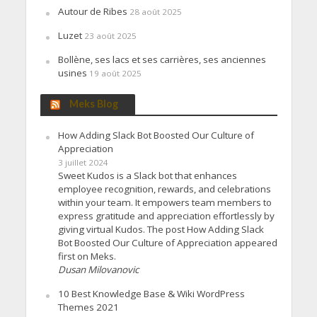
Autour de Ribes
28 août 2025
Luzet
23 août 2025
Bollène, ses lacs et ses carrières, ses anciennes
usines
19 août 2025
Meks Blog
How Adding Slack Bot Boosted Our Culture of
Appreciation
3 juillet 2024
Sweet Kudos is a Slack bot that enhances
employee recognition, rewards, and celebrations
within your team. It empowers team members to
express gratitude and appreciation effortlessly by
giving virtual Kudos. The post How Adding Slack
Bot Boosted Our Culture of Appreciation appeared
first on Meks.
Dusan Milovanovic
10 Best Knowledge Base & Wiki WordPress
Themes 2021