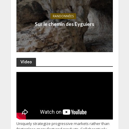
RANDONNÉES
Sur le chemin des Eyguiers
Video
Uniquely strategize progressive markets rather than
frictionless manufactured products. Collaboratively