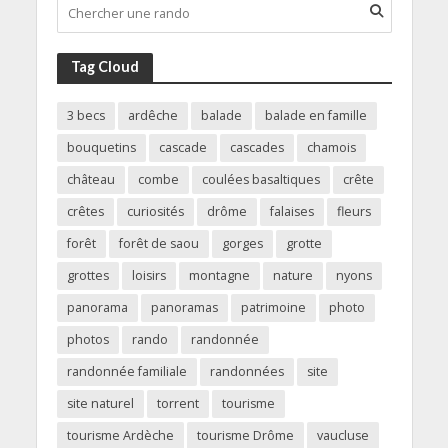
Tag Cloud
3 becs
ardêche
balade
balade en famille
bouquetins
cascade
cascades
chamois
château
combe
coulées basaltiques
crête
crêtes
curiosités
drôme
falaises
fleurs
forêt
forêt de saou
gorges
grotte
grottes
loisirs
montagne
nature
nyons
panorama
panoramas
patrimoine
photo
photos
rando
randonnée
randonnée familiale
randonnées
site
site naturel
torrent
tourisme
tourisme Ardèche
tourisme Drôme
vaucluse