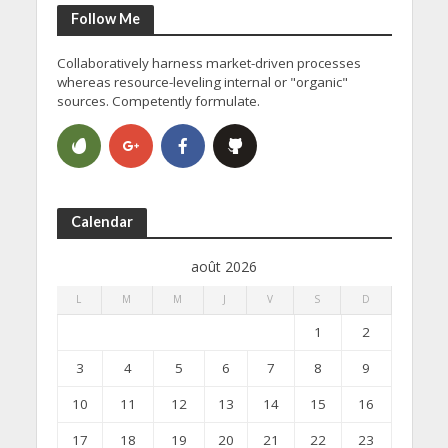
Follow Me
Collaboratively harness market-driven processes
whereas resource-leveling internal or "organic"
sources. Competently formulate.
Calendar
août 2026
L
M
M
J
V
S
D
1
2
3
4
5
6
7
8
9
10
11
12
13
14
15
16
17
18
19
20
21
22
23