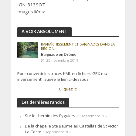
IGN: 3139OT
Images liées:
A VOIR ABSOLUMENT
RAFRAÎCHISSEMENT ET BAIGNADES DANS LA
RÉGION
Baignade en Drôme
25 novembre 2019
Pour convertir les traces KML en fichiers GPX (ou
inversement), suivre le lien ci-dessous
Cliquez ici
Les dernières randos
Sur le chemin des Eyguiers
13 septembre 2025
De la chapelle Ste Baume au Castellas de St Victor
La Coste
3 septembre 2025