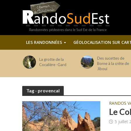
LES RANDONNÉES
GÉOLOCALISATION SUR CAR
Des sucettes de
La grotte de la
Borne à la crête de
Cocalière -Gard
Jiboui
Tag - provencal
RANDOS V
Le Co
5 juillet