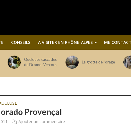
TE
CONSEILS
A VISITER EN RHÔNE-ALPES
ME CONTACT
Quelques cascades
La grotte de l’orage
de Drome -Vercors
AUCLUSE
lorado Provençal
 2011
Ajouter un commentaire