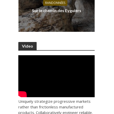
RANDONNÉES
s, ses
D
Sur le chemin des Eyguiers
Ca
Video
Uniquely strategize progressive markets
rather than frictionless manufactured
products. Collaboratively engineer reliable.