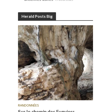
Herald Posts Big
RANDONNÉES
Sur le chemin des Eyguiers