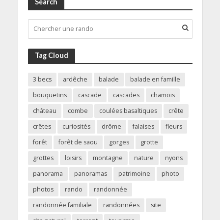
Search
Tag Cloud
3 becs
ardêche
balade
balade en famille
bouquetins
cascade
cascades
chamois
château
combe
coulées basaltiques
crête
crêtes
curiosités
drôme
falaises
fleurs
forêt
forêt de saou
gorges
grotte
grottes
loisirs
montagne
nature
nyons
panorama
panoramas
patrimoine
photo
photos
rando
randonnée
randonnée familiale
randonnées
site