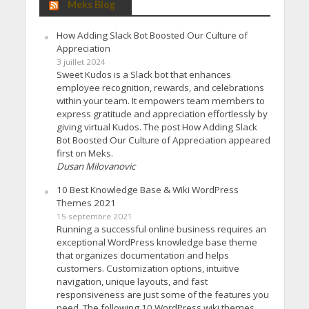
Meks Blog
How Adding Slack Bot Boosted Our Culture of
Appreciation
3 juillet 2024
Sweet Kudos is a Slack bot that enhances
employee recognition, rewards, and celebrations
within your team. It empowers team members to
express gratitude and appreciation effortlessly by
giving virtual Kudos. The post How Adding Slack
Bot Boosted Our Culture of Appreciation appeared
first on Meks.
Dusan Milovanovic
10 Best Knowledge Base & Wiki WordPress
Themes 2021
15 septembre 2021
Running a successful online business requires an
exceptional WordPress knowledge base theme
that organizes documentation and helps
customers. Customization options, intuitive
navigation, unique layouts, and fast
responsiveness are just some of the features you
need. The following 10 WordPress wiki themes