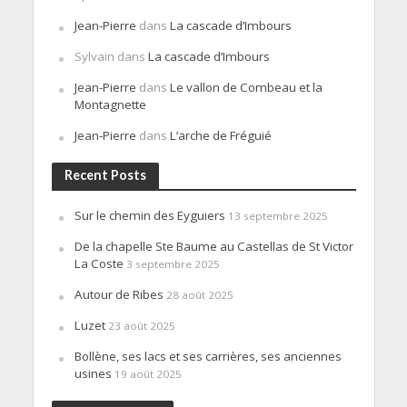
Jean-Pierre
dans
La cascade d’Imbours
Sylvain
dans
La cascade d’Imbours
Jean-Pierre
dans
Le vallon de Combeau et la
Montagnette
Jean-Pierre
dans
L’arche de Fréguié
Recent Posts
Sur le chemin des Eyguiers
13 septembre 2025
De la chapelle Ste Baume au Castellas de St Victor
La Coste
3 septembre 2025
Autour de Ribes
28 août 2025
Luzet
23 août 2025
Bollène, ses lacs et ses carrières, ses anciennes
usines
19 août 2025