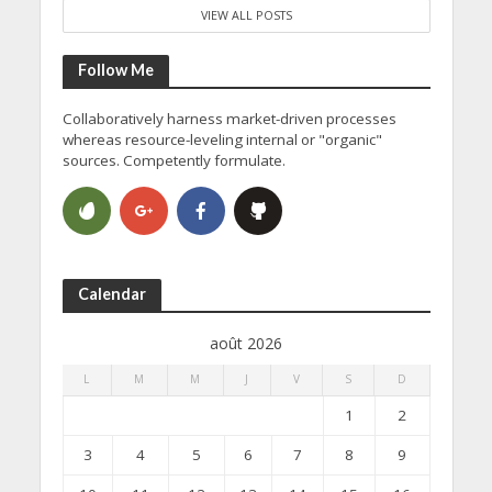
VIEW ALL POSTS
Follow Me
Collaboratively harness market-driven processes
whereas resource-leveling internal or "organic"
sources. Competently formulate.
Calendar
août 2026
L
M
M
J
V
S
D
1
2
3
4
5
6
7
8
9