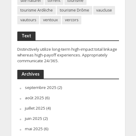
site naturel
torrent
tourisme
tourisme Ardèche
tourisme Drôme
vaucluse
vautours
ventoux
vercors
Text
Distinctively utilize long-term high-impact total linkage
whereas high-payoff experiences. Appropriately
communicate 24/365.
Archives
septembre 2025
(2)
août 2025
(6)
juillet 2025
(4)
juin 2025
(2)
mai 2025
(6)