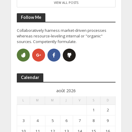
VIEW ALL POSTS
Follow Me
Collaboratively harness market-driven processes
whereas resource-leveling internal or "organic"
sources. Competently formulate.
Calendar
août 2026
L
M
M
J
V
S
D
1
2
3
4
5
6
7
8
9
10
11
12
13
14
15
16