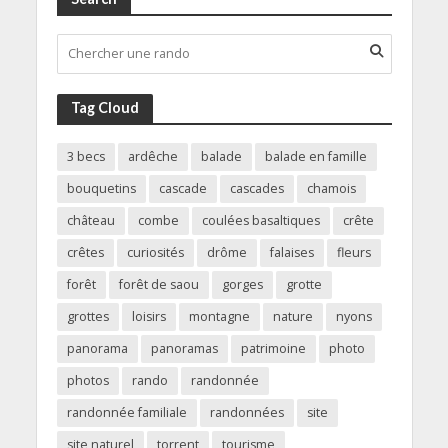
Tag Cloud
3 becs
ardêche
balade
balade en famille
bouquetins
cascade
cascades
chamois
château
combe
coulées basaltiques
crête
crêtes
curiosités
drôme
falaises
fleurs
forêt
forêt de saou
gorges
grotte
grottes
loisirs
montagne
nature
nyons
panorama
panoramas
patrimoine
photo
photos
rando
randonnée
randonnée familiale
randonnées
site
site naturel
torrent
tourisme