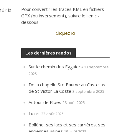
Pour convertir les traces KML en fichiers
sûr la
GPX (ou inversement), suivre le lien ci-
dessous
Cliquez ici
Les dernières randos
Sur le chemin des Eyguiers
13 septembre
2025
De la chapelle Ste Baume au Castellas
de St Victor La Coste
3 septembre 2025
Autour de Ribes
28 août 2025
Luzet
23 août 2025
Bollène, ses lacs et ses carrières, ses
anciennes usines
19 août 2025