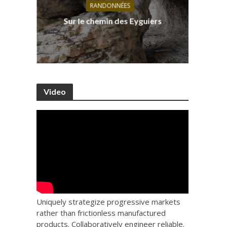
RANDONNÉES
s, ses
D
Sur le chemin des Eyguiers
Ca
Video
Uniquely strategize progressive markets
rather than frictionless manufactured
products. Collaboratively engineer reliable.