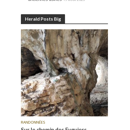
Herald Posts Big
RANDONNÉES
Sur le chemin des Eyguiers