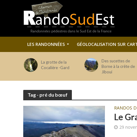
LES RANDONNÉES
GÉOLOCALISATION SUR CAR
Des sucettes de
La grotte de la
Borne à la crête de
Cocalière -Gard
Jiboui
Tag - pré du bœuf
RANDOS 
Le Gr
29 nove