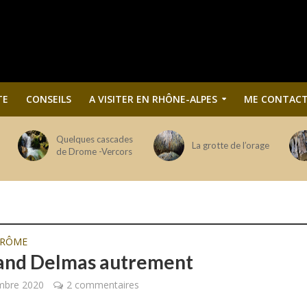
TE
CONSEILS
A VISITER EN RHÔNE-ALPES
ME CONTACT
Quelques cascades
La grotte de l’orage
de Drome -Vercors
DRÔME
and Delmas autrement
mbre 2020
2 commentaires