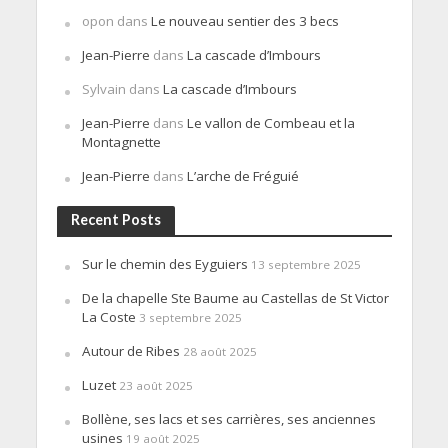
opon
dans
Le nouveau sentier des 3 becs
Jean-Pierre
dans
La cascade d’Imbours
Sylvain
dans
La cascade d’Imbours
Jean-Pierre
dans
Le vallon de Combeau et la
Montagnette
Jean-Pierre
dans
L’arche de Fréguié
Recent Posts
Sur le chemin des Eyguiers
13 septembre 2025
De la chapelle Ste Baume au Castellas de St Victor
La Coste
3 septembre 2025
Autour de Ribes
28 août 2025
Luzet
23 août 2025
Bollène, ses lacs et ses carrières, ses anciennes
usines
19 août 2025