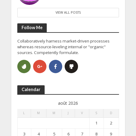
VIEW ALL POSTS
Follow Me
Collaboratively harness market-driven processes
whereas resource-leveling internal or "organic"
sources. Competently formulate.
Calendar
août 2026
L
M
M
J
V
S
D
1
2
3
4
5
6
7
8
9