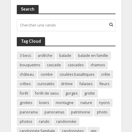
Search
Tag Cloud
3 becs
ardêche
balade
balade en famille
bouquetins
cascade
cascades
chamois
château
combe
coulées basaltiques
crête
crêtes
curiosités
drôme
falaises
fleurs
forêt
forêt de saou
gorges
grotte
grottes
loisirs
montagne
nature
nyons
panorama
panoramas
patrimoine
photo
photos
rando
randonnée
randonnée familiale
randonnées
site