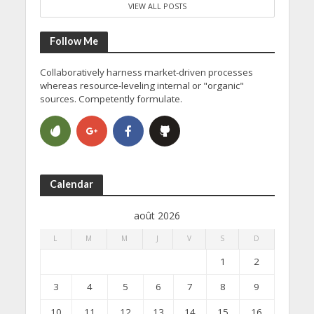
VIEW ALL POSTS
Follow Me
Collaboratively harness market-driven processes
whereas resource-leveling internal or "organic"
sources. Competently formulate.
Calendar
août 2026
L
M
M
J
V
S
D
1
2
3
4
5
6
7
8
9
10
11
12
13
14
15
16