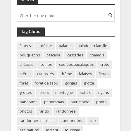
Tag Cloud
3 becs
ardêche
balade
balade en famille
bouquetins
cascade
cascades
chamois
château
combe
coulées basaltiques
crête
crêtes
curiosités
drôme
falaises
fleurs
forêt
forêt de saou
gorges
grotte
grottes
loisirs
montagne
nature
nyons
panorama
panoramas
patrimoine
photo
photos
rando
randonnée
randonnée familiale
randonnées
site
site naturel
torrent
tourisme