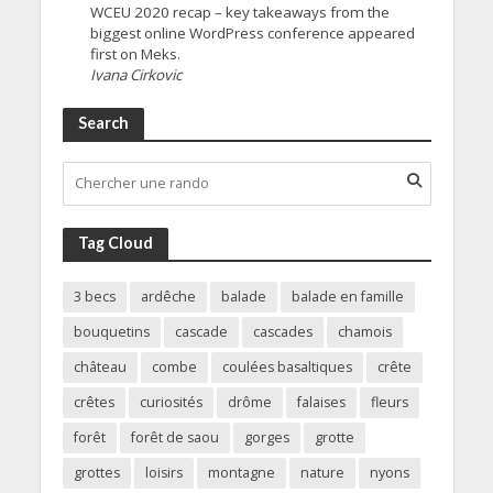
WCEU 2020 recap – key takeaways from the
biggest online WordPress conference appeared
first on Meks.
Ivana Cirkovic
Search
Tag Cloud
3 becs
ardêche
balade
balade en famille
bouquetins
cascade
cascades
chamois
château
combe
coulées basaltiques
crête
crêtes
curiosités
drôme
falaises
fleurs
forêt
forêt de saou
gorges
grotte
grottes
loisirs
montagne
nature
nyons