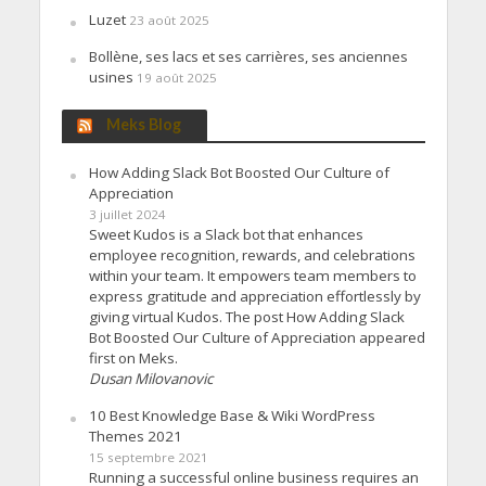
Luzet
23 août 2025
Bollène, ses lacs et ses carrières, ses anciennes
usines
19 août 2025
Meks Blog
How Adding Slack Bot Boosted Our Culture of
Appreciation
3 juillet 2024
Sweet Kudos is a Slack bot that enhances
employee recognition, rewards, and celebrations
within your team. It empowers team members to
express gratitude and appreciation effortlessly by
giving virtual Kudos. The post How Adding Slack
Bot Boosted Our Culture of Appreciation appeared
first on Meks.
Dusan Milovanovic
10 Best Knowledge Base & Wiki WordPress
Themes 2021
15 septembre 2021
Running a successful online business requires an