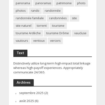
panorama
panoramas
patrimoine
photo
photos
rando
randonnée
randonnée familiale
randonnées
site
site naturel
torrent
tourisme
tourisme Ardèche
tourisme Drôme
vaucluse
vautours
ventoux
vercors
Text
Distinctively utilize long-term high-impact total linkage
whereas high-payoff experiences. Appropriately
communicate 24/365.
Archives
septembre 2025
(2)
août 2025
(6)