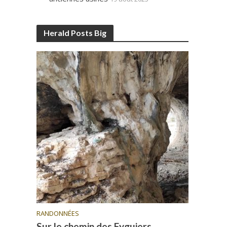
Herald Posts Big
RANDONNÉES
Sur le chemin des Eyguiers