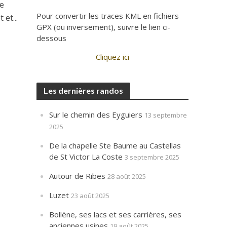
de
Pour convertir les traces KML en fichiers
et...
GPX (ou inversement), suivre le lien ci-
dessous
Cliquez ici
Les dernières randos
Sur le chemin des Eyguiers
13 septembre
2025
De la chapelle Ste Baume au Castellas
de St Victor La Coste
3 septembre 2025
Autour de Ribes
28 août 2025
Luzet
23 août 2025
Bollène, ses lacs et ses carrières, ses
anciennes usines
19 août 2025