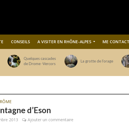
TE
CONSEILS
A VISITER EN RHÔNE-ALPES
ME CONTACT
Quelques cascades
La grotte de l’orage
de Drome -Vercors
DRÔME
ntagne d’Eson
mbre 2013
Ajouter un commentaire