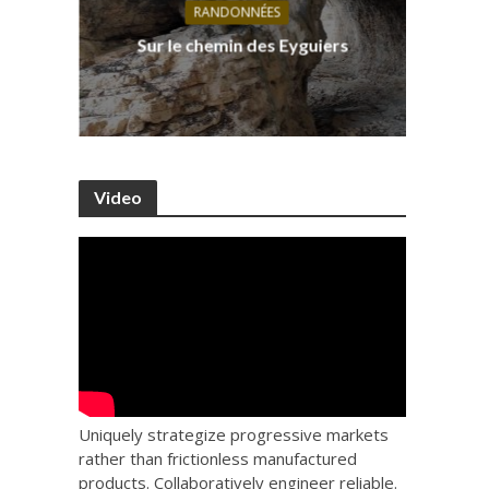
RANDONNÉES
s, ses
D
Sur le chemin des Eyguiers
Ca
Video
Uniquely strategize progressive markets
rather than frictionless manufactured
products. Collaboratively engineer reliable.