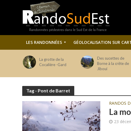
LES RANDONNÉES
GÉOLOCALISATION SUR CAR
Des sucettes de
La grotte de la
Borne à la crête de
Cocalière -Gard
Jiboui
Tag - Pont de Barret
RANDOS 
La mo
23 déce