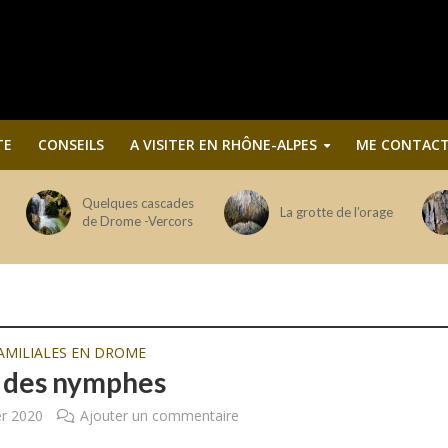
TE
CONSEILS
A VISITER EN RHÔNE-ALPES
ME CONTACT
Quelques cascades
La grotte de l’orage
de Drome -Vercors
AMILIALES EN DROME
l des nymphes
er 2020
Ajouter un commentaire