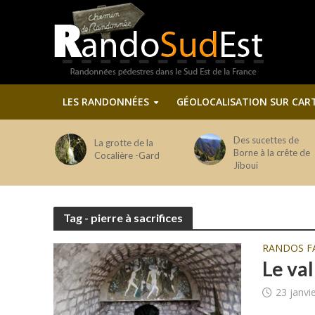
LES RANDONNÉES
GÉOLOCALISATION SUR CAR
Des sucettes de
La grotte de la
Borne à la crête de
Cocalière -Gard
Jiboui
Tag - pierre à sacrifices
RANDOS F
Le va
23 janvi