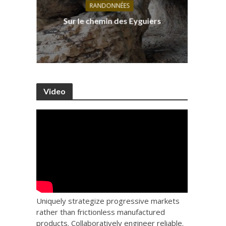
RANDONNÉES
s, ses
D
Sur le chemin des Eyguiers
Ca
Video
Uniquely strategize progressive markets
rather than frictionless manufactured
products. Collaboratively engineer reliable.