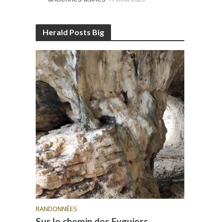
Herald Posts Big
RANDONNÉES
Sur le chemin des Eyguiers