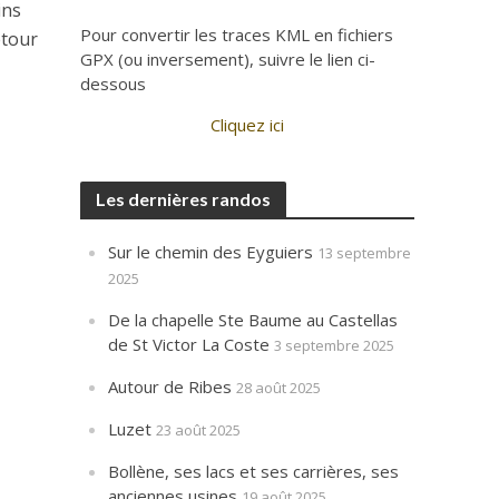
ins
Pour convertir les traces KML en fichiers
etour
GPX (ou inversement), suivre le lien ci-
dessous
Cliquez ici
Les dernières randos
Sur le chemin des Eyguiers
13 septembre
2025
De la chapelle Ste Baume au Castellas
de St Victor La Coste
3 septembre 2025
Autour de Ribes
28 août 2025
Luzet
23 août 2025
Bollène, ses lacs et ses carrières, ses
anciennes usines
19 août 2025