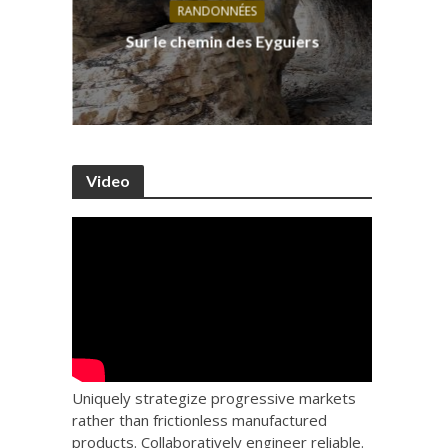
RANDONNÉES
s, ses
D
Sur le chemin des Eyguiers
Ca
Video
Uniquely strategize progressive markets
rather than frictionless manufactured
products. Collaboratively engineer reliable.