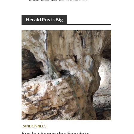
Herald Posts Big
RANDONNÉES
Sur le chemin des Eyguiers