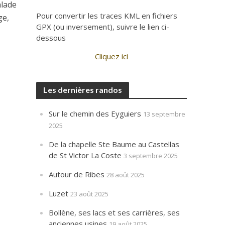
alade
Pour convertir les traces KML en fichiers
ge,
GPX (ou inversement), suivre le lien ci-
dessous
Cliquez ici
Les dernières randos
Sur le chemin des Eyguiers
13 septembre
2025
De la chapelle Ste Baume au Castellas
de St Victor La Coste
3 septembre 2025
Autour de Ribes
28 août 2025
Luzet
23 août 2025
Bollène, ses lacs et ses carrières, ses
anciennes usines
19 août 2025