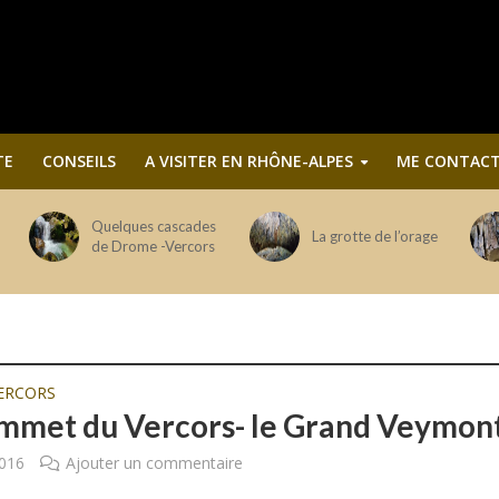
TE
CONSEILS
A VISITER EN RHÔNE-ALPES
ME CONTACT
Quelques cascades
La grotte de l’orage
de Drome -Vercors
ERCORS
mmet du Vercors- le Grand Veymon
2016
Ajouter un commentaire