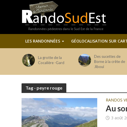
LES RANDONNÉES
GÉOLOCALISATION SUR CAR
Des sucettes de
La grotte de la
Borne à la crête de
Cocalière -Gard
Jiboui
Tag - peyre rouge
RANDOS V
Au so
3 août 