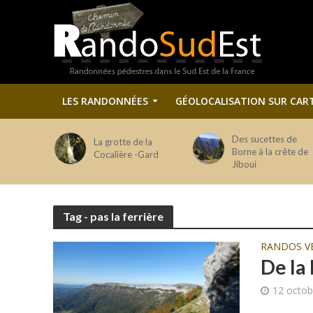
LES RANDONNÉES
GÉOLOCALISATION SUR CAR
Des sucettes de
La grotte de la
Borne à la crête de
Cocalière -Gard
Jiboui
Tag - pas la ferrière
RANDOS V
De la 
12 octob