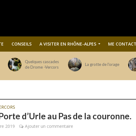
TE
CONSEILS
A VISITER EN RHÔNE-ALPES
ME CONTACT
Quelques cascades
La grotte de l’orage
de Drome -Vercors
ERCORS
Porte d’Urle au Pas de la couronne.
re 2019
Ajouter un commentaire