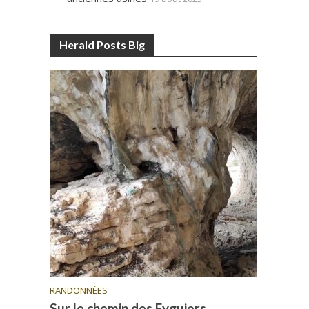
Herald Posts Big
RANDONNÉES
Sur le chemin des Eyguiers