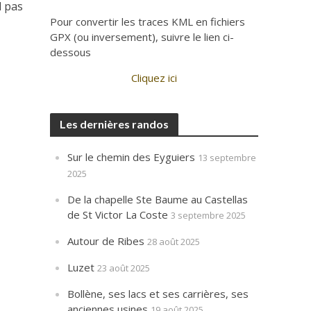
d pas
Pour convertir les traces KML en fichiers
GPX (ou inversement), suivre le lien ci-
dessous
Cliquez ici
Les dernières randos
Sur le chemin des Eyguiers
13 septembre
2025
De la chapelle Ste Baume au Castellas
de St Victor La Coste
3 septembre 2025
Autour de Ribes
28 août 2025
Luzet
23 août 2025
Bollène, ses lacs et ses carrières, ses
anciennes usines
19 août 2025