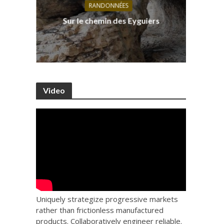
RANDONNÉES
s, ses
D
Sur le chemin des Eyguiers
Ca
Video
Uniquely strategize progressive markets
rather than frictionless manufactured
products. Collaboratively engineer reliable.