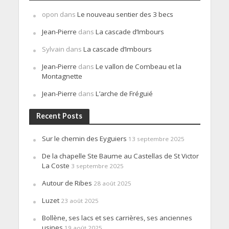
opon
dans
Le nouveau sentier des 3 becs
Jean-Pierre
dans
La cascade d’Imbours
Sylvain
dans
La cascade d’Imbours
Jean-Pierre
dans
Le vallon de Combeau et la
Montagnette
Jean-Pierre
dans
L’arche de Fréguié
Recent Posts
Sur le chemin des Eyguiers
13 septembre 2025
De la chapelle Ste Baume au Castellas de St Victor
La Coste
3 septembre 2025
Autour de Ribes
28 août 2025
Luzet
23 août 2025
Bollène, ses lacs et ses carrières, ses anciennes
usines
19 août 2025