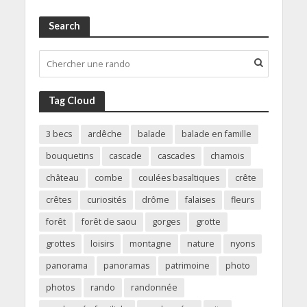
Search
Tag Cloud
3 becs
ardêche
balade
balade en famille
bouquetins
cascade
cascades
chamois
château
combe
coulées basaltiques
crête
crêtes
curiosités
drôme
falaises
fleurs
forêt
forêt de saou
gorges
grotte
grottes
loisirs
montagne
nature
nyons
panorama
panoramas
patrimoine
photo
photos
rando
randonnée