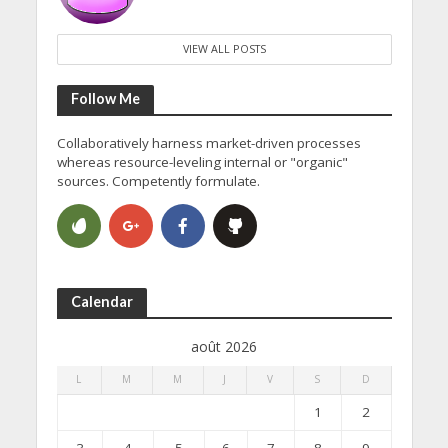
VIEW ALL POSTS
Follow Me
Collaboratively harness market-driven processes
whereas resource-leveling internal or "organic"
sources. Competently formulate.
Calendar
août 2026
L
M
M
J
V
S
D
1
2