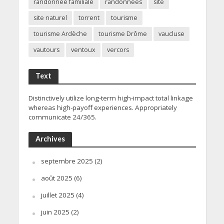
randonnée familiale
randonnées
site
site naturel
torrent
tourisme
tourisme Ardèche
tourisme Drôme
vaucluse
vautours
ventoux
vercors
Text
Distinctively utilize long-term high-impact total linkage
whereas high-payoff experiences. Appropriately
communicate 24/365.
Archives
septembre 2025
(2)
août 2025
(6)
juillet 2025
(4)
juin 2025
(2)