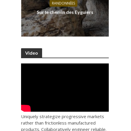
RANDONNÉES
s, ses
D
Sur le chemin des Eyguiers
Ca
Video
Uniquely strategize progressive markets
rather than frictionless manufactured
products. Collaboratively engineer reliable.