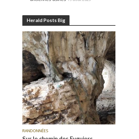
Herald Posts Big
RANDONNÉES
Sur le chemin des Eyguiers