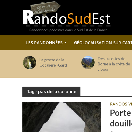
LES RANDONNÉES
GÉOLOCALISATION SUR CAR
Des sucettes de
La grotte de la
Borne à la crête de
Cocalière -Gard
Jiboui
Tag - pas de la coronne
RANDOS V
Porte
douill