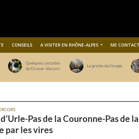
TE
CONSEILS
A VISITER EN RHÔNE-ALPES
ME CONTACT
Quelques cascades
La grotte de l’orage
de Drome -Vercors
ERCORS
 d’Urle-Pas de la Couronne-Pas de la
e par les vires