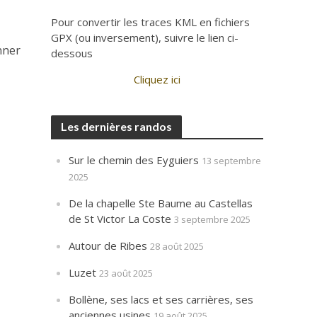
Pour convertir les traces KML en fichiers
GPX (ou inversement), suivre le lien ci-
nner
dessous
Cliquez ici
Les dernières randos
Sur le chemin des Eyguiers
13 septembre
2025
De la chapelle Ste Baume au Castellas
de St Victor La Coste
3 septembre 2025
Autour de Ribes
28 août 2025
Luzet
23 août 2025
Bollène, ses lacs et ses carrières, ses
anciennes usines
19 août 2025