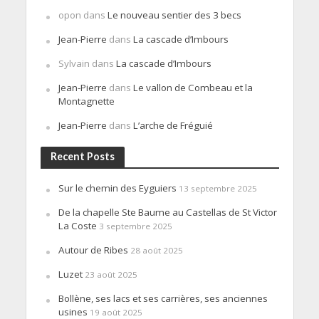
opon
dans
Le nouveau sentier des 3 becs
Jean-Pierre
dans
La cascade d’Imbours
Sylvain
dans
La cascade d’Imbours
Jean-Pierre
dans
Le vallon de Combeau et la
Montagnette
Jean-Pierre
dans
L’arche de Fréguié
Recent Posts
Sur le chemin des Eyguiers
13 septembre 2025
De la chapelle Ste Baume au Castellas de St Victor
La Coste
3 septembre 2025
Autour de Ribes
28 août 2025
Luzet
23 août 2025
Bollène, ses lacs et ses carrières, ses anciennes
usines
19 août 2025