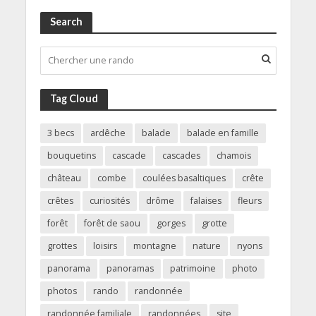
Search
Tag Cloud
3 becs
ardêche
balade
balade en famille
bouquetins
cascade
cascades
chamois
château
combe
coulées basaltiques
crête
crêtes
curiosités
drôme
falaises
fleurs
forêt
forêt de saou
gorges
grotte
grottes
loisirs
montagne
nature
nyons
panorama
panoramas
patrimoine
photo
photos
rando
randonnée
randonnée familiale
randonnées
site