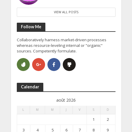
VIEW ALL POSTS
Follow Me
Collaboratively harness market-driven processes
whereas resource-leveling internal or "organic"
sources. Competently formulate.
Calendar
août 2026
L
M
M
J
V
S
D
1
2
3
4
5
6
7
8
9