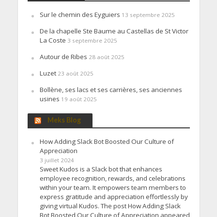
Sur le chemin des Eyguiers
13 septembre 2025
De la chapelle Ste Baume au Castellas de St Victor
La Coste
3 septembre 2025
Autour de Ribes
28 août 2025
Luzet
23 août 2025
Bollène, ses lacs et ses carrières, ses anciennes
usines
19 août 2025
Meks Blog
How Adding Slack Bot Boosted Our Culture of
Appreciation
3 juillet 2024
Sweet Kudos is a Slack bot that enhances
employee recognition, rewards, and celebrations
within your team. It empowers team members to
express gratitude and appreciation effortlessly by
giving virtual Kudos. The post How Adding Slack
Bot Boosted Our Culture of Appreciation appeared