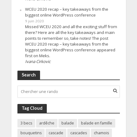
WCEU 2020 recap – key takeaways from the
biggest online WordPress conference
9 juin 2020
Missed WCEU 2020 and all the exciting stuff from
there? Here are all the key takeaways and main
points to remember so, take notes! The post
WCEU 2020 recap – key takeaways from the
biggest online WordPress conference appeared
first on Meks.
Ivana Cirkovic
Search
Tag Cloud
3 becs
ardêche
balade
balade en famille
bouquetins
cascade
cascades
chamois