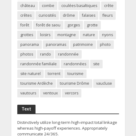
château
combe
coulées basaltiques
crête
crêtes
curiosités
drôme
falaises
fleurs
forêt
forêt de saou
gorges
grotte
grottes
loisirs
montagne
nature
nyons
panorama
panoramas
patrimoine
photo
photos
rando
randonnée
randonnée familiale
randonnées
site
site naturel
torrent
tourisme
tourisme Ardèche
tourisme Drôme
vaucluse
vautours
ventoux
vercors
Text
Distinctively utilize long-term high-impact total linkage
whereas high-payoff experiences. Appropriately
communicate 24/365.