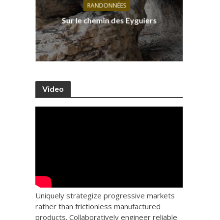
RANDONNÉES
s, ses
D
Sur le chemin des Eyguiers
Ca
Video
Uniquely strategize progressive markets
rather than frictionless manufactured
products. Collaboratively engineer reliable.