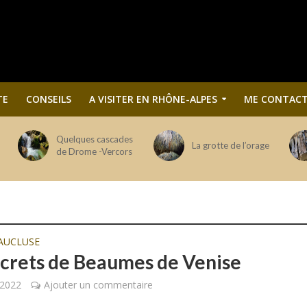
TE
CONSEILS
A VISITER EN RHÔNE-ALPES
ME CONTACT
Quelques cascades
La grotte de l’orage
de Drome -Vercors
AUCLUSE
ecrets de Beaumes de Venise
 2022
Ajouter un commentaire