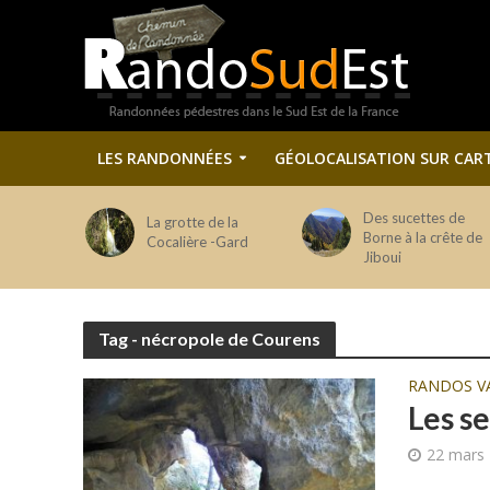
LES RANDONNÉES
GÉOLOCALISATION SUR CAR
Des sucettes de
La grotte de la
Borne à la crête de
Cocalière -Gard
Jiboui
Tag - nécropole de Courens
RANDOS V
Les s
22 mars