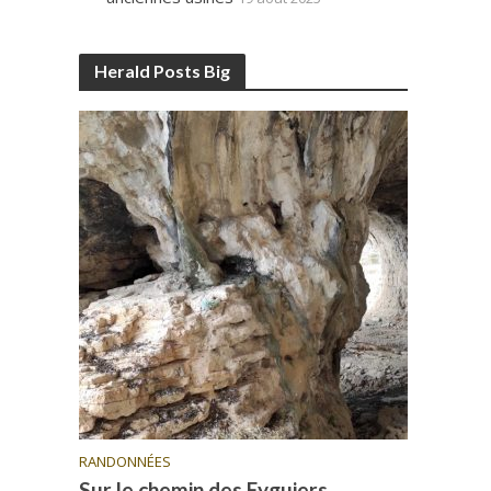
Herald Posts Big
RANDONNÉES
Sur le chemin des Eyguiers