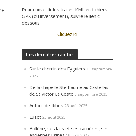
Pour convertir les traces KML en fichiers
D+.
GPX (ou inversement), suivre le lien ci-
dessous
Cliquez ici
Les dernières randos
Sur le chemin des Eyguiers
13 septembre
2025
De la chapelle Ste Baume au Castellas
de St Victor La Coste
3 septembre 2025
Autour de Ribes
28 août 2025
Luzet
23 août 2025
Bollène, ses lacs et ses carrières, ses
anciennes usines
19 août 2025