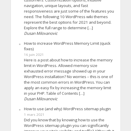
navigation, unique layouts, and fast
responsiveness are just some of the features you
need. The following 10 WordPress wiki themes
represent the best options for 2021 and beyond.
Explore the full range to determine […]
Dusan Milovanovic
How to increase WordPress Memory Limit (quick
fixes)
16 juin 2021
Here is a post about how to increase the memory
limit in WordPress. Allowed memory size
exhausted error message showed up in your
WordPress installation? No worries – this is one of
the most common errors in WordPress. You can
apply an easy fix by increasing the memory limit
in your PHP. Table of Contents […]
Dusan Milovanovic
How to use (and why) WordPress sitemap plugin
1 mars 2021
Did you know that by knowing how to use the
WordPress sitemap plugin you can significantly
improve your site’s visibility and traffic? Although it