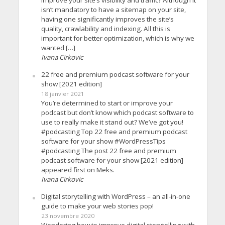
isn’t mandatory to have a sitemap on your site,
having one significantly improves the site’s
quality, crawlability and indexing. All this is
important for better optimization, which is why we
wanted […]
Ivana Cirkovic
22 free and premium podcast software for your
show [2021 edition]
18 janvier 2021
You’re determined to start or improve your
podcast but don’t know which podcast software to
use to really make it stand out? We’ve got you!
#podcasting Top 22 free and premium podcast
software for your show #WordPressTips
#podcasting The post 22 free and premium
podcast software for your show [2021 edition]
appeared first on Meks.
Ivana Cirkovic
Digital storytelling with WordPress – an all-in-one
guide to make your web stories pop!
23 novembre 2020
Wondering how to improve digital storytelling with