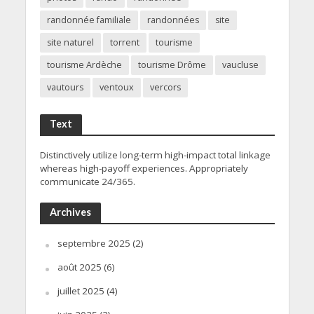
randonnée familiale
randonnées
site
site naturel
torrent
tourisme
tourisme Ardèche
tourisme Drôme
vaucluse
vautours
ventoux
vercors
Text
Distinctively utilize long-term high-impact total linkage
whereas high-payoff experiences. Appropriately
communicate 24/365.
Archives
septembre 2025
(2)
août 2025
(6)
juillet 2025
(4)