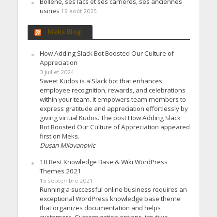
Bollène, ses lacs et ses carrières, ses anciennes
usines
19 août 2025
Meks Blog
How Adding Slack Bot Boosted Our Culture of
Appreciation
3 juillet 2024
Sweet Kudos is a Slack bot that enhances
employee recognition, rewards, and celebrations
within your team. It empowers team members to
express gratitude and appreciation effortlessly by
giving virtual Kudos. The post How Adding Slack
Bot Boosted Our Culture of Appreciation appeared
first on Meks.
Dusan Milovanovic
10 Best Knowledge Base & Wiki WordPress
Themes 2021
15 septembre 2021
Running a successful online business requires an
exceptional WordPress knowledge base theme
that organizes documentation and helps
customers. Customization options, intuitive