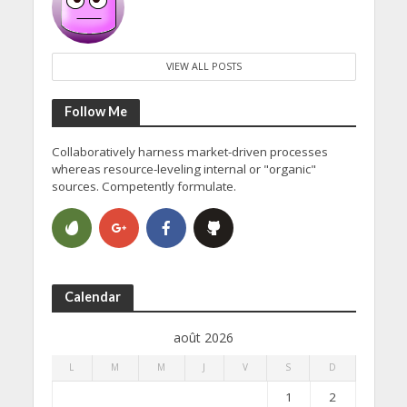
VIEW ALL POSTS
Follow Me
Collaboratively harness market-driven processes
whereas resource-leveling internal or "organic"
sources. Competently formulate.
Calendar
août 2026
L
M
M
J
V
S
D
1
2