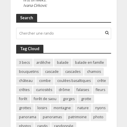
Ivana Cirkovic
Search
Tag Cloud
3 becs
ardêche
balade
balade en famille
bouquetins
cascade
cascades
chamois
château
combe
coulées basaltiques
crête
crêtes
curiosités
drôme
falaises
fleurs
forêt
forêt de saou
gorges
grotte
grottes
loisirs
montagne
nature
nyons
panorama
panoramas
patrimoine
photo
photos
rando
randonnée