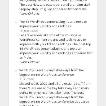
The post How to create a personal branding site?
Step-by-step DIY guide appeared first on Meks.
Ivana Cirkovic
Top 15 WordPress content plugins and tools to
improve your visibility and rankings
16 juillet 2020
Let’s take a look at some of the must-have
WordPress content plugins and tools to use to
improve both your UX and rankings. The post Top
15 WordPress content plugins and tools to
improve your visibility and rankings appeared first
on Meks.
Ivana Cirkovic
WCEU 2020 recap – key takeaways from the
biggest online WordPress conference
9 juin 2020
Missed WCEU 2020 and all the exciting stuff from
there? Here are all the key takeaways and main
points to remember so, take notes! The post
WCEU 2020 recap – key takeaways from the
biggest online WordPress conference appeared
first on Meks.