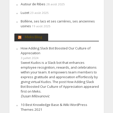
Autour de Ribes
28 août 2025
Luzet
23 août 2025
Bollène, ses lacs et ses carrières, ses anciennes
usines
19 août 2025
Meks Blog
How Adding Slack Bot Boosted Our Culture of
Appreciation
3 juillet 2024
Sweet Kudos is a Slack bot that enhances
employee recognition, rewards, and celebrations
within your team. It empowers team members to
express gratitude and appreciation effortlessly by
giving virtual Kudos. The post How Adding Slack
Bot Boosted Our Culture of Appreciation appeared
first on Meks.
Dusan Milovanovic
10 Best Knowledge Base & Wiki WordPress
Themes 2021