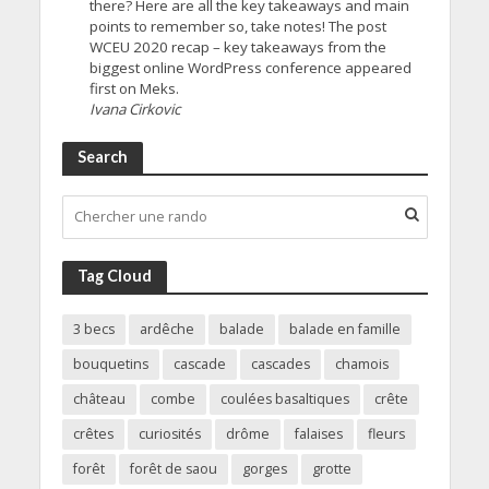
there? Here are all the key takeaways and main
points to remember so, take notes! The post
WCEU 2020 recap – key takeaways from the
biggest online WordPress conference appeared
first on Meks.
Ivana Cirkovic
Search
Tag Cloud
3 becs
ardêche
balade
balade en famille
bouquetins
cascade
cascades
chamois
château
combe
coulées basaltiques
crête
crêtes
curiosités
drôme
falaises
fleurs
forêt
forêt de saou
gorges
grotte