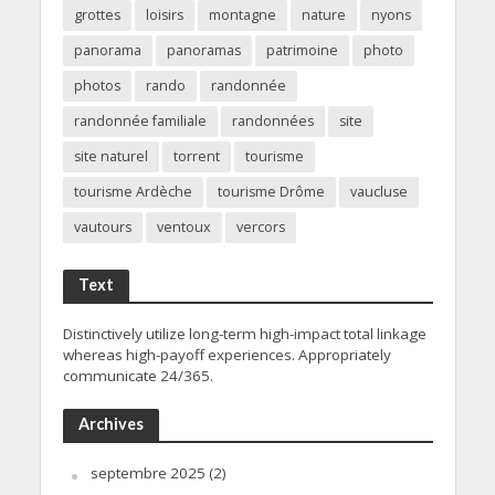
grottes
loisirs
montagne
nature
nyons
panorama
panoramas
patrimoine
photo
photos
rando
randonnée
randonnée familiale
randonnées
site
site naturel
torrent
tourisme
tourisme Ardèche
tourisme Drôme
vaucluse
vautours
ventoux
vercors
Text
Distinctively utilize long-term high-impact total linkage
whereas high-payoff experiences. Appropriately
communicate 24/365.
Archives
septembre 2025
(2)