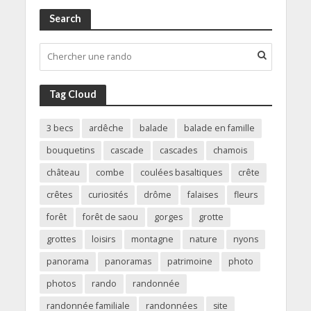
Search
Tag Cloud
3 becs
ardêche
balade
balade en famille
bouquetins
cascade
cascades
chamois
château
combe
coulées basaltiques
crête
crêtes
curiosités
drôme
falaises
fleurs
forêt
forêt de saou
gorges
grotte
grottes
loisirs
montagne
nature
nyons
panorama
panoramas
patrimoine
photo
photos
rando
randonnée
randonnée familiale
randonnées
site