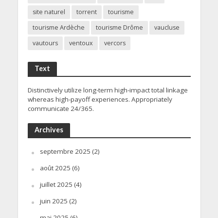
site naturel
torrent
tourisme
tourisme Ardèche
tourisme Drôme
vaucluse
vautours
ventoux
vercors
Text
Distinctively utilize long-term high-impact total linkage
whereas high-payoff experiences. Appropriately
communicate 24/365.
Archives
septembre 2025
(2)
août 2025
(6)
juillet 2025
(4)
juin 2025
(2)
mai 2025
(6)