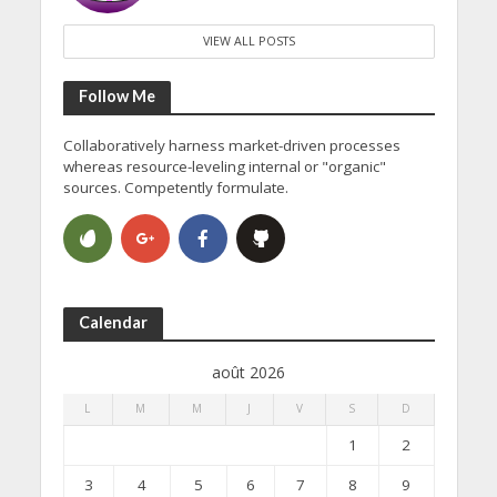
VIEW ALL POSTS
Follow Me
Collaboratively harness market-driven processes
whereas resource-leveling internal or "organic"
sources. Competently formulate.
Calendar
août 2026
L
M
M
J
V
S
D
1
2
3
4
5
6
7
8
9