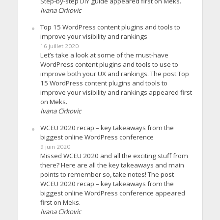
Step-by-step DIY guide appeared first on Meks.
Ivana Cirkovic
Top 15 WordPress content plugins and tools to
improve your visibility and rankings
16 juillet 2020
Let’s take a look at some of the must-have
WordPress content plugins and tools to use to
improve both your UX and rankings. The post Top
15 WordPress content plugins and tools to
improve your visibility and rankings appeared first
on Meks.
Ivana Cirkovic
WCEU 2020 recap – key takeaways from the
biggest online WordPress conference
9 juin 2020
Missed WCEU 2020 and all the exciting stuff from
there? Here are all the key takeaways and main
points to remember so, take notes! The post
WCEU 2020 recap – key takeaways from the
biggest online WordPress conference appeared
first on Meks.
Ivana Cirkovic