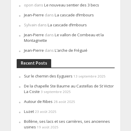
opon
dans
Le nouveau sentier des 3 becs
Jean-Pierre
dans
La cascade d’Imbours
Sylvain
dans
La cascade d’Imbours
Jean-Pierre
dans
Le vallon de Combeau et la
Montagnette
Jean-Pierre
dans
L’arche de Fréguié
Recent Posts
Sur le chemin des Eyguiers
13 septembre 2025
De la chapelle Ste Baume au Castellas de St Victor
La Coste
3 septembre 2025
Autour de Ribes
28 août 2025
Luzet
23 août 2025
Bollène, ses lacs et ses carrières, ses anciennes
usines
19 août 2025