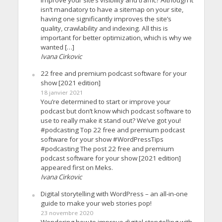
isn’t mandatory to have a sitemap on your site,
having one significantly improves the site’s
quality, crawlability and indexing. All this is
important for better optimization, which is why we
wanted […]
Ivana Cirkovic
22 free and premium podcast software for your
show [2021 edition]
18 janvier 2021
You’re determined to start or improve your
podcast but don’t know which podcast software to
use to really make it stand out? We’ve got you!
#podcasting Top 22 free and premium podcast
software for your show #WordPressTips
#podcasting The post 22 free and premium
podcast software for your show [2021 edition]
appeared first on Meks.
Ivana Cirkovic
Digital storytelling with WordPress – an all-in-one
guide to make your web stories pop!
23 novembre 2020
Wondering how to improve digital storytelling with