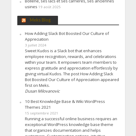
Bollène, ses lacs et ses carrières, ses anciennes
usines
19 août 2025
Meks Blog
How Adding Slack Bot Boosted Our Culture of
Appreciation
3 juillet 2024
Sweet Kudos is a Slack bot that enhances
employee recognition, rewards, and celebrations
within your team. It empowers team members to
express gratitude and appreciation effortlessly by
giving virtual Kudos. The post How Adding Slack
Bot Boosted Our Culture of Appreciation appeared
first on Meks.
Dusan Milovanovic
10 Best Knowledge Base & Wiki WordPress
Themes 2021
15 septembre 2021
Running a successful online business requires an
exceptional WordPress knowledge base theme
that organizes documentation and helps
customers. Customization options, intuitive