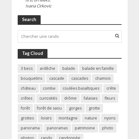
Ivana Cirkovic
Search
Tag Cloud
3 becs
ardêche
balade
balade en famille
bouquetins
cascade
cascades
chamois
château
combe
coulées basaltiques
crête
crêtes
curiosités
drôme
falaises
fleurs
forêt
forêt de saou
gorges
grotte
grottes
loisirs
montagne
nature
nyons
panorama
panoramas
patrimoine
photo
photos
rando
randonnée