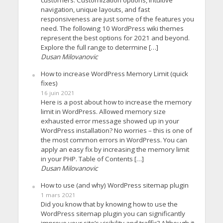
navigation, unique layouts, and fast
responsiveness are just some of the features you
need. The following 10 WordPress wiki themes
represent the best options for 2021 and beyond.
Explore the full range to determine […]
Dusan Milovanovic
How to increase WordPress Memory Limit (quick
fixes)
16 juin 2021
Here is a post about how to increase the memory
limit in WordPress. Allowed memory size
exhausted error message showed up in your
WordPress installation? No worries – this is one of
the most common errors in WordPress. You can
apply an easy fix by increasing the memory limit
in your PHP. Table of Contents […]
Dusan Milovanovic
How to use (and why) WordPress sitemap plugin
1 mars 2021
Did you know that by knowing how to use the
WordPress sitemap plugin you can significantly
improve your site’s visibility and traffic? Although it