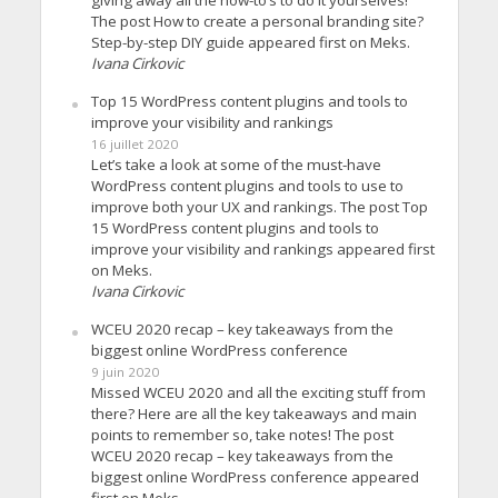
The post How to create a personal branding site?
Step-by-step DIY guide appeared first on Meks.
Ivana Cirkovic
Top 15 WordPress content plugins and tools to
improve your visibility and rankings
16 juillet 2020
Let’s take a look at some of the must-have
WordPress content plugins and tools to use to
improve both your UX and rankings. The post Top
15 WordPress content plugins and tools to
improve your visibility and rankings appeared first
on Meks.
Ivana Cirkovic
WCEU 2020 recap – key takeaways from the
biggest online WordPress conference
9 juin 2020
Missed WCEU 2020 and all the exciting stuff from
there? Here are all the key takeaways and main
points to remember so, take notes! The post
WCEU 2020 recap – key takeaways from the
biggest online WordPress conference appeared
first on Meks.