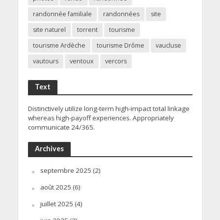
randonnée familiale
randonnées
site
site naturel
torrent
tourisme
tourisme Ardèche
tourisme Drôme
vaucluse
vautours
ventoux
vercors
Text
Distinctively utilize long-term high-impact total linkage
whereas high-payoff experiences. Appropriately
communicate 24/365.
Archives
septembre 2025
(2)
août 2025
(6)
juillet 2025
(4)