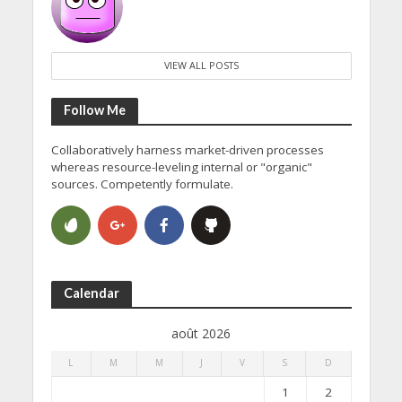
VIEW ALL POSTS
Follow Me
Collaboratively harness market-driven processes
whereas resource-leveling internal or "organic"
sources. Competently formulate.
Calendar
août 2026
L
M
M
J
V
S
D
1
2