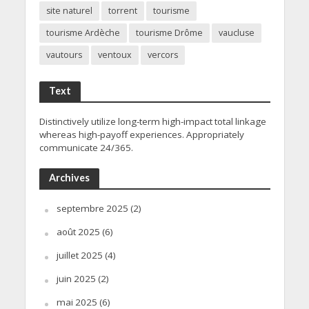
site naturel
torrent
tourisme
tourisme Ardèche
tourisme Drôme
vaucluse
vautours
ventoux
vercors
Text
Distinctively utilize long-term high-impact total linkage
whereas high-payoff experiences. Appropriately
communicate 24/365.
Archives
septembre 2025
(2)
août 2025
(6)
juillet 2025
(4)
juin 2025
(2)
mai 2025
(6)