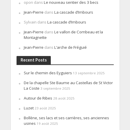
opon
dans
Le nouveau sentier des 3 becs
Jean-Pierre
dans
La cascade d’Imbours
Sylvain
dans
La cascade d’Imbours
Jean-Pierre
dans
Le vallon de Combeau et la
Montagnette
Jean-Pierre
dans
L’arche de Fréguié
Recent Posts
Sur le chemin des Eyguiers
13 septembre 2025
De la chapelle Ste Baume au Castellas de St Victor
La Coste
3 septembre 2025
Autour de Ribes
28 août 2025
Luzet
23 août 2025
Bollène, ses lacs et ses carrières, ses anciennes
usines
19 août 2025