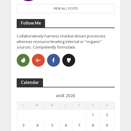
VIEW ALL POSTS
Follow Me
Collaboratively harness market-driven processes
whereas resource-leveling internal or "organic"
sources. Competently formulate.
Calendar
août 2026
L
M
M
J
V
S
D
1
2
3
4
5
6
7
8
9