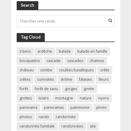
Search
Tag Cloud
3 becs
ardêche
balade
balade en famille
bouquetins
cascade
cascades
chamois
château
combe
coulées basaltiques
crête
crêtes
curiosités
drôme
falaises
fleurs
forêt
forêt de saou
gorges
grotte
grottes
loisirs
montagne
nature
nyons
panorama
panoramas
patrimoine
photo
photos
rando
randonnée
randonnée familiale
randonnées
site