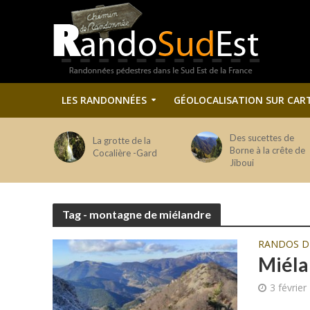
LES RANDONNÉES
GÉOLOCALISATION SUR CAR
Des sucettes de
La grotte de la
Borne à la crête de
Cocalière -Gard
Jiboui
Tag - montagne de miélandre
RANDOS 
Miélan
3 février