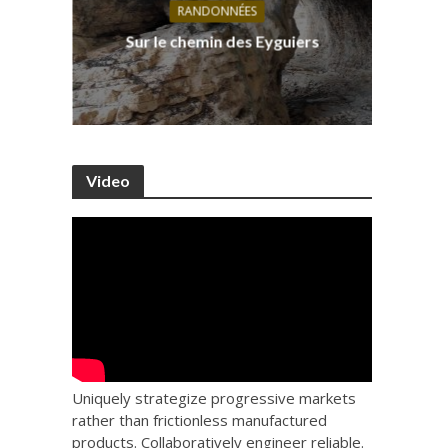
RANDONNÉES
s, ses
D
Sur le chemin des Eyguiers
Ca
Video
Uniquely strategize progressive markets
rather than frictionless manufactured
products. Collaboratively engineer reliable.