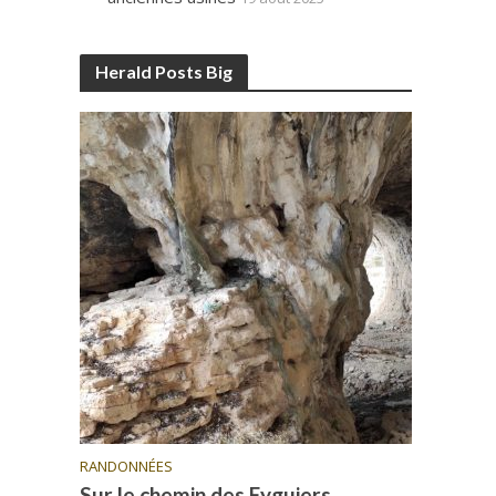
Herald Posts Big
RANDONNÉES
Sur le chemin des Eyguiers