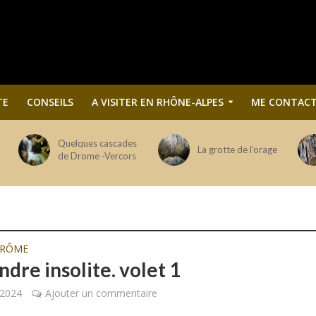
TE
CONSEILS
A VISITER EN RHÔNE-ALPES
ME CONTACT
Quelques cascades
La grotte de l’orage
de Drome -Vercors
DRÔME
dre insolite. volet 1
 2024
Ajouter un commentaire