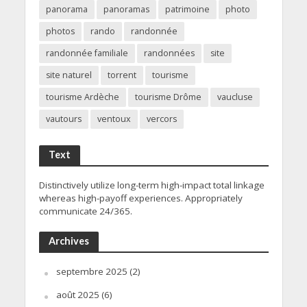
panorama
panoramas
patrimoine
photo
photos
rando
randonnée
randonnée familiale
randonnées
site
site naturel
torrent
tourisme
tourisme Ardèche
tourisme Drôme
vaucluse
vautours
ventoux
vercors
Text
Distinctively utilize long-term high-impact total linkage
whereas high-payoff experiences. Appropriately
communicate 24/365.
Archives
septembre 2025
(2)
août 2025
(6)