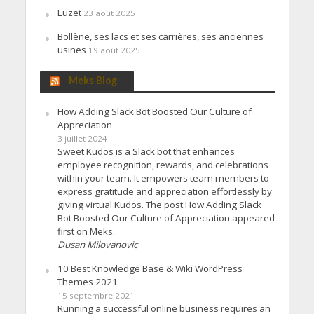
Luzet
23 août 2025
Bollène, ses lacs et ses carrières, ses anciennes
usines
19 août 2025
Meks Blog
How Adding Slack Bot Boosted Our Culture of
Appreciation
3 juillet 2024
Sweet Kudos is a Slack bot that enhances
employee recognition, rewards, and celebrations
within your team. It empowers team members to
express gratitude and appreciation effortlessly by
giving virtual Kudos. The post How Adding Slack
Bot Boosted Our Culture of Appreciation appeared
first on Meks.
Dusan Milovanovic
10 Best Knowledge Base & Wiki WordPress
Themes 2021
15 septembre 2021
Running a successful online business requires an