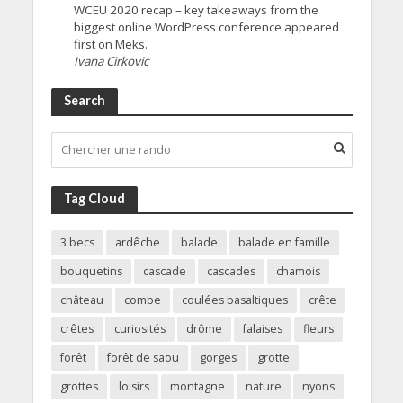
WCEU 2020 recap – key takeaways from the
biggest online WordPress conference appeared
first on Meks.
Ivana Cirkovic
Search
Tag Cloud
3 becs
ardêche
balade
balade en famille
bouquetins
cascade
cascades
chamois
château
combe
coulées basaltiques
crête
crêtes
curiosités
drôme
falaises
fleurs
forêt
forêt de saou
gorges
grotte
grottes
loisirs
montagne
nature
nyons