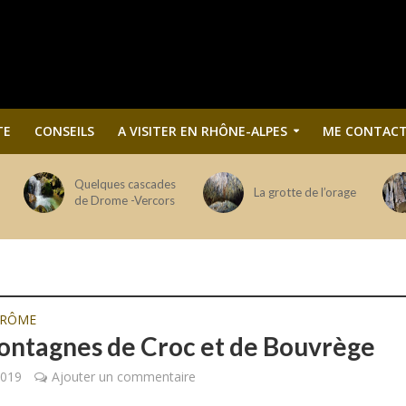
TE
CONSEILS
A VISITER EN RHÔNE-ALPES
ME CONTACT
Quelques cascades
La grotte de l’orage
de Drome -Vercors
DRÔME
ontagnes de Croc et de Bouvrège
 2019
Ajouter un commentaire