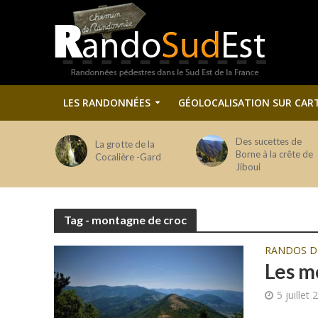
LES RANDONNÉES
GÉOLOCALISATION SUR CAR
Des sucettes de
La grotte de la
Borne à la crête de
Cocalière -Gard
Jiboui
Tag - montagne de croc
RANDOS 
Les m
5 juillet