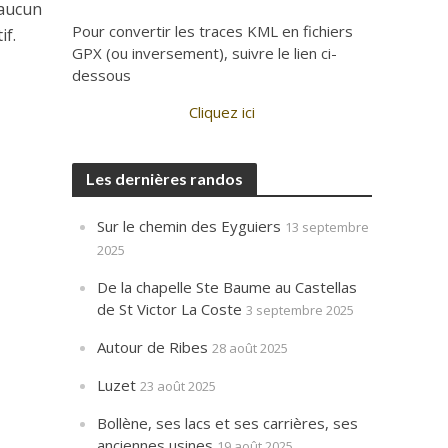
 aucun
Pour convertir les traces KML en fichiers
if.
GPX (ou inversement), suivre le lien ci-
dessous
Cliquez ici
Les dernières randos
Sur le chemin des Eyguiers
13 septembre
2025
De la chapelle Ste Baume au Castellas
de St Victor La Coste
3 septembre 2025
Autour de Ribes
28 août 2025
Luzet
23 août 2025
Bollène, ses lacs et ses carrières, ses
anciennes usines
19 août 2025