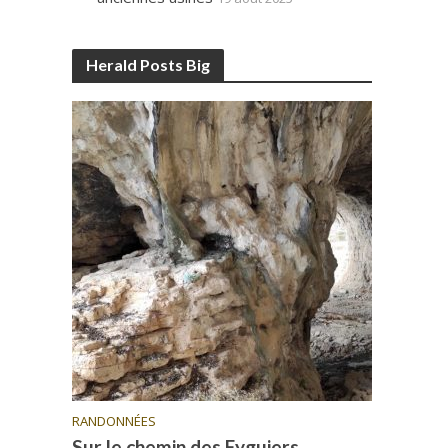
Herald Posts Big
RANDONNÉES
Sur le chemin des Eyguiers