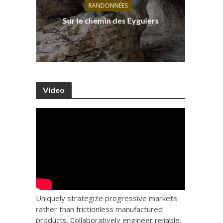
RANDONNÉES
s, ses
D
Sur le chemin des Eyguiers
Ca
Video
Uniquely strategize progressive markets
rather than frictionless manufactured
products. Collaboratively engineer reliable.